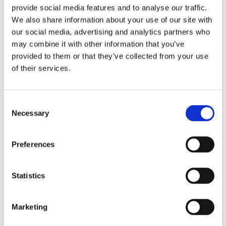
provide social media features and to analyse our traffic.
Fri frakt över 995kr
We also share information about your use of our site with
Snabba leveranser
our social media, advertising and analytics partners who
Enkel betalning med Klarna
may combine it with other information that you’ve
provided to them or that they’ve collected from your use
of their services.
BESKRIVNING
Consent
Snygg löpare med tre ränder i olika färger och
Necessary
Selection
bredder. Där den bredaste är beige, smalaste grå
och den sista randen är grön. En rolig löpare med
Preferences
härligt varmt intryck och passar på de större
matbordet.
Statistics
MÅTT OCH SPECIFIKATIONER
Marketing