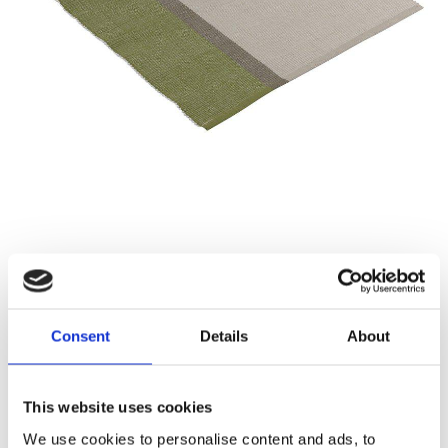
189,00
KR
Antal
Consent
Details
About
Lägg ti
KÖP
st
This website uses cookies
3 st i lager
Lagerstatus
Artikelnr
230119-140-40
Tillverkare
Fondaco
We use cookies to personalise content and ads, to