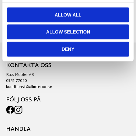
Visa alla produkter från Fondaco
ALLOW ALL
ALLOW SELECTION
DENY
KONTAKTA OSS
Ra:s Möbler AB
0951-77040
kundtjanst@allinterior.se
FÖLJ OSS PÅ
HANDLA