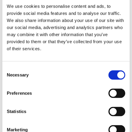
Stilrent örngott i rosa av skön satinkvalité.
We use cookies to personalise content and ads, to
Denna är perfekt om du behöver köpa till extra
provide social media features and to analyse our traffic.
örngott till ditt bäddset.
We also share information about your use of our site with
our social media, advertising and analytics partners who
may combine it with other information that you’ve
MÅTT OCH SPECIFIKATIONER
provided to them or that they’ve collected from your use
of their services.
Visa alla produkter från Redlunds
Consent
Necessary
RELATERADE PRODUKTER
Selection
Preferences
NYHET
Lägg till i favoriter
Lägg till 
Statistics
Marketing