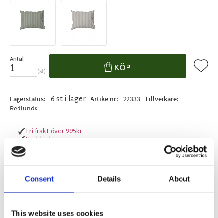
Antal
Lägg ti
KÖP
st
6 st i lager
Lagerstatus
Artikelnr
22333
Tillverkare
Redlunds
Fri frakt över 995kr
Snabba leveranser
Enkel betalning med Klarna
Consent
Details
About
BESKRIVNING
This website uses cookies