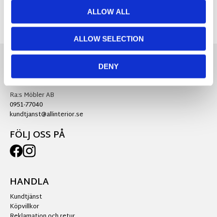
ALLOW ALL
ALLOW SELECTION
DENY
KONTAKTA OSS
Ra:s Möbler AB
0951-77040
kundtjanst@allinterior.se
FÖLJ OSS PÅ
HANDLA
Kundtjänst
Köpvillkor
Reklamation och retur