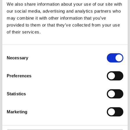
We also share information about your use of our site with
Fri frakt över 995kr
our social media, advertising and analytics partners who
Snabba leveranser
may combine it with other information that you’ve
Enkel betalning med Klarna
provided to them or that they’ve collected from your use
of their services.
BESKRIVNING
Consent
Necessary
Selection
Snygg och dekorativ Monstera konstväxt i en
härligt mörkgrön färg. Passar perfekt i alla sorts
Preferences
fönster och krukor.
Statistics
MÅTT OCH SPECIFIKATIONER
Marketing
Visa alla produkter från Mr Plant