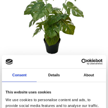
179,00
KR
Consent
Details
About
Antal
Lägg ti
KÖP
st
This website uses cookies
9 st i lager
Lagerstatus
We use cookies to personalise content and ads, to
Artikelnr
1156-90-1
Tillverkare
Mr Plant
provide social media features and to analyse our traffic.