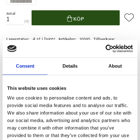
Antal
Lägg ti
KÖP
st
4 st i lager
Lagerstatus
Artikelnr
30095
Tillverkare
Redlunds
Fri frakt över 995kr
Snabba leveranser
Consent
Details
About
Enkel betalning med Klarna
This website uses cookies
We use cookies to personalise content and ads, to
BESKRIVNING
provide social media features and to analyse our traffic.
We also share information about your use of our site with
Färdigsydd mörkläggande multibandslängd i en
our social media, advertising and analytics partners who
snygg grön färg med melerad effekt.
may combine it with other information that you’ve
De har påsytt multiband och kan hängas upp med
provided to them or that they’ve collected from your use