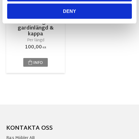
DENY
Fållning
gardinlängd &
kappa
Per längd
100,00
KR
INFO
KONTAKTA OSS
Ra:s Möbler AB