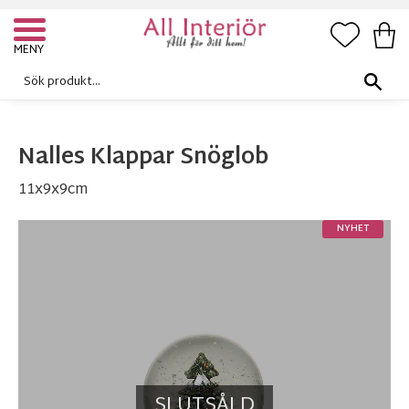
FAVORI
KUN
Meny
Nalles Klappar Snöglob
11x9x9cm
NYHET
SLUTSÅLD