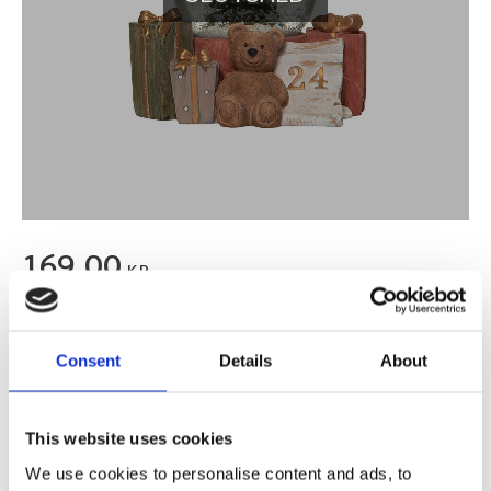
169,00
KR
Lägg till i favoriter
Consent
Details
About
BEVAKA
Slutsåld
Lagerstatus
Artikelnr
105015
Tillverkare
This website uses cookies
Alot Decoration
We use cookies to personalise content and ads, to