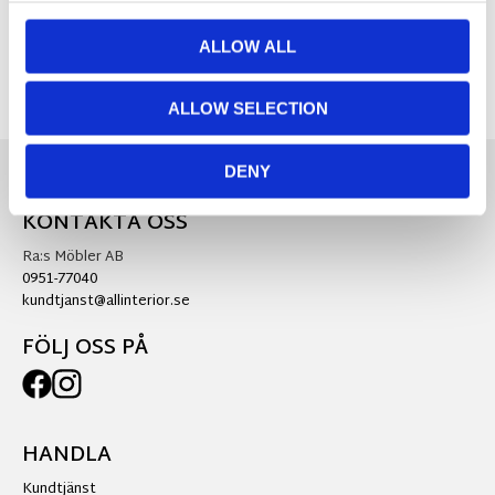
Visa alla produkter från Alot Decoration
ALLOW ALL
ALLOW SELECTION
DENY
KONTAKTA OSS
Ra:s Möbler AB
0951-77040
kundtjanst@allinterior.se
FÖLJ OSS PÅ
HANDLA
Kundtjänst