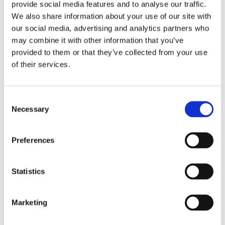
provide social media features and to analyse our traffic.
Fri frakt över 995kr
We also share information about your use of our site with
Snabba leveranser
Enkel betalning med Klarna
our social media, advertising and analytics partners who
may combine it with other information that you’ve
provided to them or that they’ve collected from your use
of their services.
BESKRIVNING
Consent
Vacker liten snöglob med en grön julgran med en
Necessary
Selection
flera olika julklappar i färgerna röd, brun och
grön och en nallebjörn runt om globen. Skaka
Preferences
globen för att se snön yra runt. En uppskattad
julklapp och en fin inredningsdetalj till julen.
Statistics
MÅTT OCH SPECIFIKATIONER
Marketing