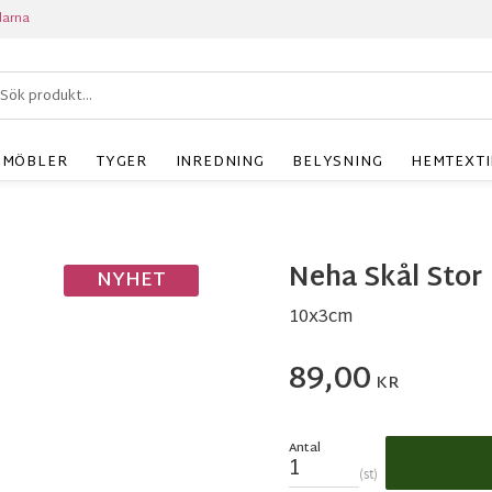
larna
MÖBLER
TYGER
INREDNING
BELYSNING
HEMTEXTI
Neha Skål Stor
NYHET
10x3cm
89,00
KR
Antal
st