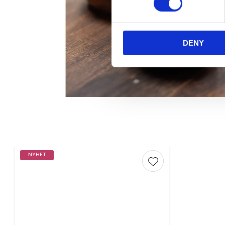
DENY
NYHET
Lägg till i favorite