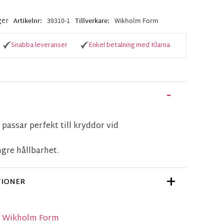
ger
Artikelnr
39310-1
Tillverkare
Wikholm Form
Snabba leveranser
Enkel betalning med Klarna
m passar perfekt till kryddor vid
ngre hållbarhet.
TIONER
ån Wikholm Form