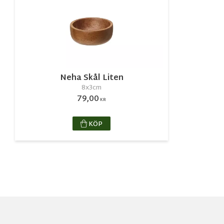
Neha Skål Liten
8x3cm
79,00
KR
KÖP