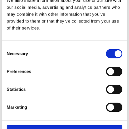
We also share information about your use of our site with
our social media, advertising and analytics partners who
Fri frakt över 995kr
Snabba leveranser
may combine it with other information that you’ve
Enkel betalning med Klarna
provided to them or that they’ve collected from your use
of their services.
BESKRIVNING
Consent
Necessary
Selection
Riktigt snygg ljuslykta med silverram, läderband
att hålla i och ett stort cylinderglas i mitten.
Preferences
MÅTT OCH SPECIFIKATIONER
Statistics
Marketing
Visa alla produkter från Martinsen