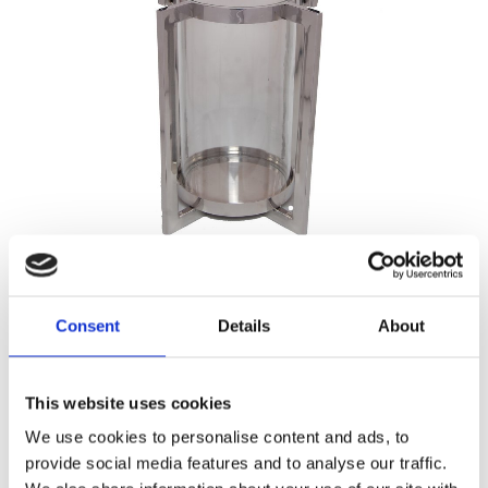
339,00
KR
Consent
Details
About
Antal
Lägg ti
KÖP
st
This website uses cookies
We use cookies to personalise content and ads, to
2 st i lager
Lagerstatus
Artikelnr
177678
Tillverkare
provide social media features and to analyse our traffic.
Martinsen