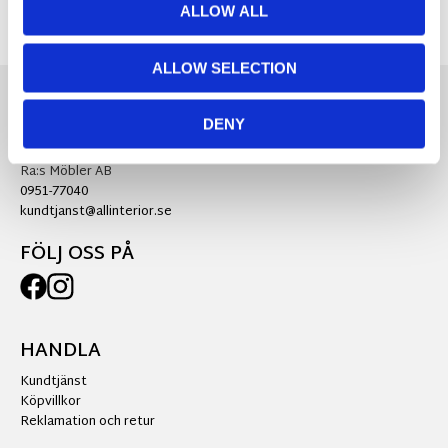
ALLOW ALL
ALLOW SELECTION
DENY
KONTAKTA OSS
Ra:s Möbler AB
0951-77040
kundtjanst@allinterior.se
FÖLJ OSS PÅ
HANDLA
Kundtjänst
Köpvillkor
Reklamation och retur