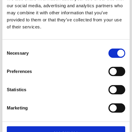
our social media, advertising and analytics partners who
Fri frakt över 995kr
may combine it with other information that you’ve
Snabba leveranser
Enkel betalning med Klarna
provided to them or that they’ve collected from your use
of their services.
Vacker och iögonfallande rönnkvist i den vackraste
Consent
vinröda/rosa höstfärgen. Perfekt att sätta ihop med
Necessary
Selection
andra blommor för att få en vacker bukett men är
lika fin ensam i en smal vas. Du kommer garanterat
Preferences
fånga dina gästers blickar med denna kvisten i ditt
hem.
Statistics
Mått:
100cm
Marketing
Visa alla produkter från Mr Plant