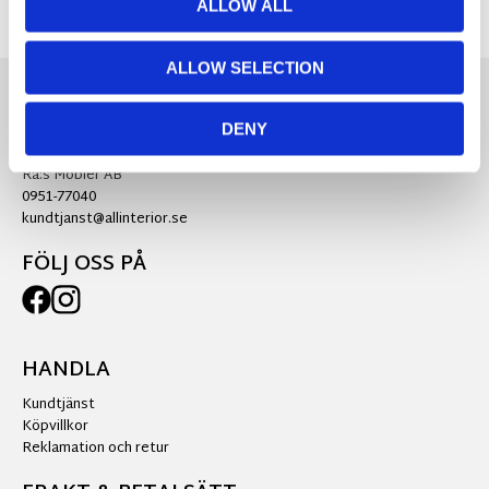
ALLOW ALL
ALLOW SELECTION
DENY
KONTAKTA OSS
Ra:s Möbler AB
0951-77040
kundtjanst@allinterior.se
FÖLJ OSS PÅ
HANDLA
Kundtjänst
Köpvillkor
Reklamation och retur