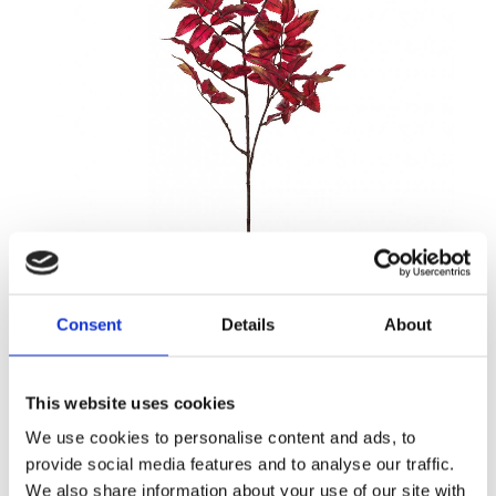
139,00
KR
Consent
Details
About
Antal
Lägg ti
KÖP
st
This website uses cookies
We use cookies to personalise content and ads, to
6 st i lager
Lagerstatus
Artikelnr
9847-85
Tillverkare
provide social media features and to analyse our traffic.
Mr Plant
We also share information about your use of our site with