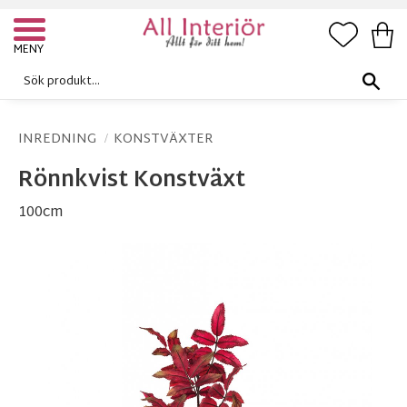
FAVORI
KUN
Meny
INREDNING
KONSTVÄXTER
Rönnkvist Konstväxt
100cm