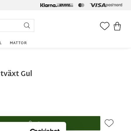
FAVORITE
KUNDV
L
MATTOR
tväxt Gul
Lägg till i f
KÖP