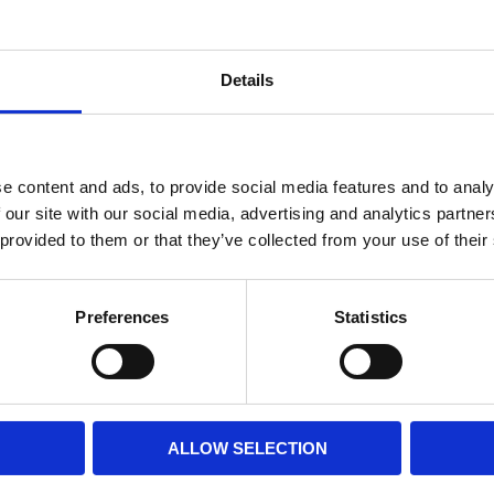
21 st 
Lagerstatus
Details
Fri frakt över 995kr
e content and ads, to provide social media features and to analy
BESKRIVNING
 our site with our social media, advertising and analytics partn
 provided to them or that they’ve collected from your use of their
Fin höstkvist av rönnlöv
färg i buketten.
Preferences
Statistics
Perfekt för den som in
upp sitt hem med vack
MÅTT OCH SPECIFIKA
ALLOW SELECTION