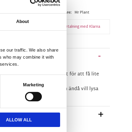
i lager
Artikelnr
3788-50
Tillverkare
Mr Plant
About
Snabba leveranser
Enkel betalning med Klarna
se our traffic. We also share
ers who may combine it with
 services.
 i en stilren gul färg. Perfekt för att få lite
Marketing
te har gröna fingrar men som ändå vill lysa
ra blommor i härliga färger.
TIONER
ALLOW ALL