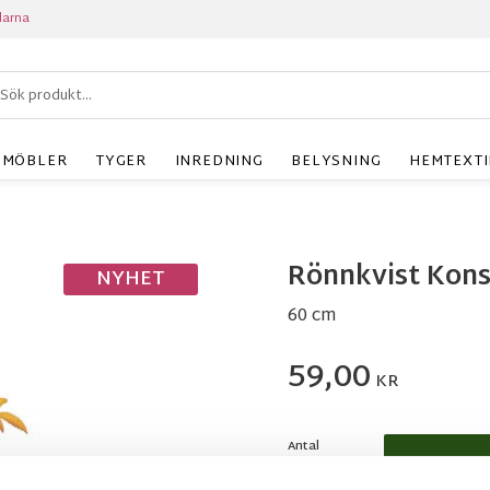
larna
MÖBLER
TYGER
INREDNING
BELYSNING
HEMTEXTI
Rönnkvist Kons
NYHET
60 cm
59,00
KR
Antal
st