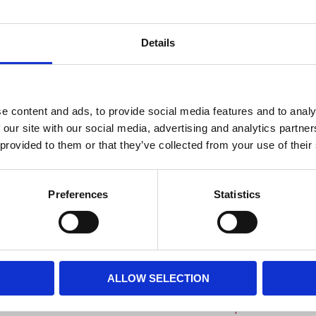
21.64 m
Lagerstatus
Details
Fri frakt över 995kr
e content and ads, to provide social media features and to analy
 our site with our social media, advertising and analytics partn
BESKRIVNING
 provided to them or that they’ve collected from your use of their
Vacker kappmetervara 
mönster på grå botten
Preferences
Statistics
har vanlig kanal och r
MÅTT OCH SPECIFIKA
ALLOW SELECTION
Visa alla produkter frå