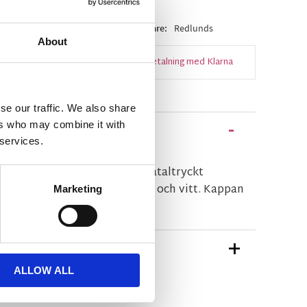
 i lager
Artikelnr
24567
Tillverkare
Redlunds
About
Snabba leveranser
Enkel betalning med Klarna
se our traffic. We also share
ers who may combine it with
 services.
med ett riktigt somrigt digiataltryckt
 med med vackra rosor i rosa och vitt. Kappan
Marketing
ynkhuvud upptill.
TIONER
ALLOW ALL
n Redlunds