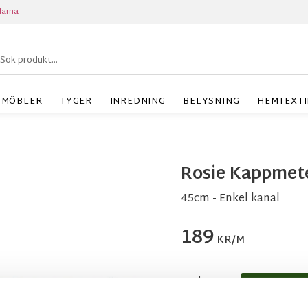
larna
MÖBLER
TYGER
INREDNING
BELYSNING
HEMTEXTI
Rosie Kappmet
45cm - Enkel kanal
189
KR/M
Antal
m