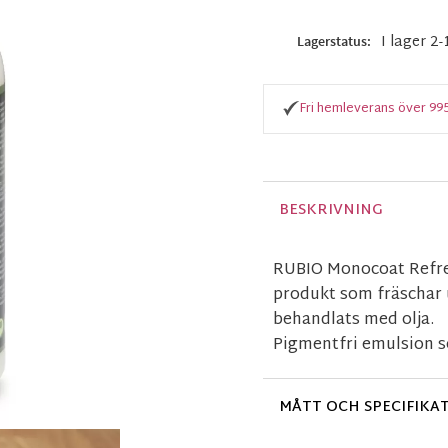
I lager 2
Lagerstatus
Fri hemleverans över 99
BESKRIVNING
RUBIO Monocoat Refres
produkt som fräschar u
behandlats med olja.
Pigmentfri emulsion s
MÅTT OCH SPECIFIKA