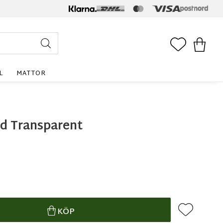
FAVORITE
KUNDV
L
MATTOR
d Transparent
Lägg till i f
KÖP