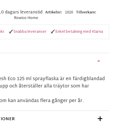
-10 dagars leveranstid
Artikelnr
1020
Tillverkare
Rowico Home
5kr
Snabba leveranser
Enkel betalning med Klarna
h Eco 125 ml sprayflaska är en färdigblandad
pp och återställer alla träytor som har
om kan användas flera gånger per år.
TIONER