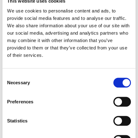
This website uses cookies
Lägg ti
KÖP
st
We use cookies to personalise content and ads, to
provide social media features and to analyse our traffic.
5 st i lager
Lagerstatus
Artikelnr
25742
Tillverkare
We also share information about your use of our site with
Redlunds
our social media, advertising and analytics partners who
may combine it with other information that you’ve
Fri frakt över 995kr
provided to them or that they’ve collected from your use
Snabba leveranser
Enkel betalning med Klarna
of their services.
Consent
Necessary
Selection
BESKRIVNING
Preferences
Sött och dekorativt kuddfodral i vitt med en
broderad Rudolf ren i brunt med sin stora röda
nos. En lite rolig julkudde till soffan, sängen eller
Statistics
barnrummet.