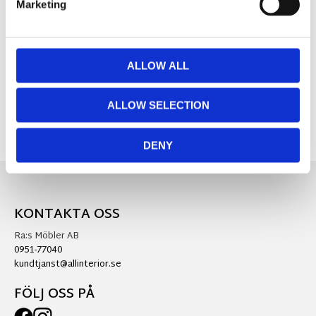
Marketing
MÅTT OCH SPECIFIKATIONER
ALLOW ALL
Visa alla produkter från Redlunds
ALLOW SELECTION
DENY
KONTAKTA OSS
Ra:s Möbler AB
0951-77040
kundtjanst@allinterior.se
FÖLJ OSS PÅ