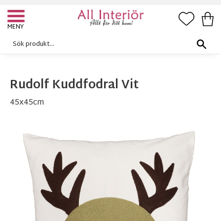
FAVORI
KUN
Meny
Rudolf Kuddfodral Vit
45x45cm