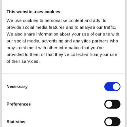
Lägg ti
KÖP
st
This website uses cookies
We use cookies to personalise content and ads, to
7 st i lager
Lagerstatus
Artikelnr
81848-2
Tillverkare
provide social media features and to analyse our traffic.
Wikholm Form
We also share information about your use of our site with
our social media, advertising and analytics partners who
Fri frakt över 995kr
Snabba leveranser
may combine it with other information that you’ve
Enkel betalning med Klarna
provided to them or that they’ve collected from your use
of their services.
BESKRIVNING
Consent
Necessary
Selection
Sött litet påskägg i en fin gul färg med inslag av
svarta prickar. Lyft på locket och fyll skålen med
Preferences
godis eller kanske plantera en liten påskblomma i
ägget. En fin dekoration till dig själv eller som
Statistics
present att ge bort till någon du tycker om. Även