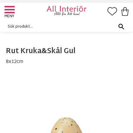
FAVORI
KUN
Meny
Rut Kruka&Skål Gul
8x12cm