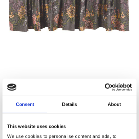
179,00
KR
Antal
Consent
Details
About
Lägg ti
KÖP
st
This website uses cookies
2 st i lager
Lagerstatus
Artikelnr
220320-255-85
Tillverkare
Fondaco
We use cookies to personalise content and ads, to