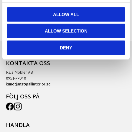
Visa alla produkter från Fondaco
ALLOW ALL
ALLOW SELECTION
DENY
KONTAKTA OSS
Ra:s Möbler AB
0951-77040
kundtjanst@allinterior.se
FÖLJ OSS PÅ
HANDLA