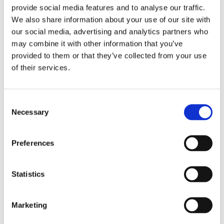
provide social media features and to analyse our traffic.
Fri frakt över 995kr
We also share information about your use of our site with
Snabba leveranser
our social media, advertising and analytics partners who
Enkel betalning med Klarna
may combine it with other information that you’ve
provided to them or that they’ve collected from your use
of their services.
BESKRIVNING
Consent
Vacker multibandskappa i härlig bomullskvalitet
Necessary
Selection
med grå bottenfärg och söta blommor i lila, rosa
och gult med gröna blad. En lite tätare vävd
Preferences
gardin som ger ditt rum lite värme och som
passar lika bra i köket så som vardagsrummet.
Statistics
MÅTT OCH SPECIFIKATIONER
Marketing