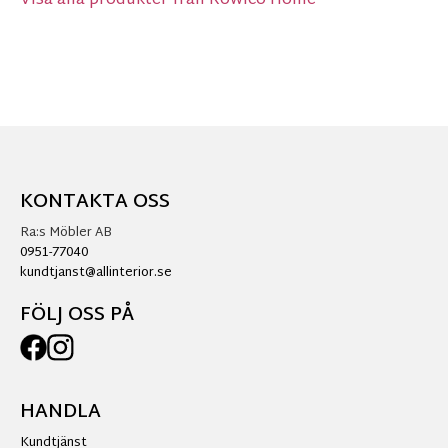
Visa alla produkter från Rowico Home
KONTAKTA OSS
Ra:s Möbler AB
0951-77040
kundtjanst@allinterior.se
FÖLJ OSS PÅ
HANDLA
Kundtjänst