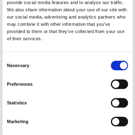
provide social media features and to analyse our traffic.
BESKRIVNING
We also share information about your use of our site with
our social media, advertising and analytics partners who
may combine it with other information that you’ve
Shoreham är en skulptural fåtölj med ett
provided to them or that they’ve collected from your use
uttrycksfullt formspråk som genast fångar
of their services.
blicken. De mjukt rundade linjerna och de
generösa proportionerna skapar en siluett som
känns både kraftfull och inbjudande, och som ger
Consent
stolen en tydlig närvaro i rummet oavsett var den
Necessary
Selection
placeras. Varje kurva är noggrant utformad för
att framhäva stolens karaktär och skapa ett
Preferences
harmoniskt samspel mellan form och funktion.
Statistics
Den skulpterade sitsen erbjuder en naturligt
omslutande känsla och ger ett behagligt stöd,
vilket gör stolen lika skön att sitta i som den är
Marketing
vacker att se på. Det stadiga underredet med
snurrfunktion förstärker helhetsintrycket av