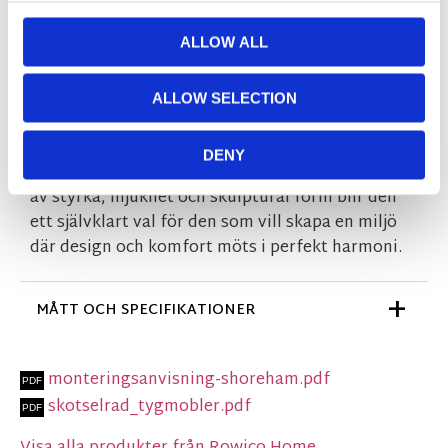
stabilitet och kvalitet, samtidigt som det lyfter
ALLOW ALL
fram de mjuka formerna och ger möbeln ett
välbalanserat uttryck.
ALLOW SELECTION
Shoreham är mer än en sittmöbel, det är en
modern statement-stol som tillför rummet både
DENY
elegans och personlighet. Med sin kombination
av styrka, mjukhet och skulptural form blir den
ett självklart val för den som vill skapa en miljö
där design och komfort möts i perfekt harmoni.
MÅTT OCH SPECIFIKATIONER
monteringsanvisning-shoreham.pdf
skotselrad_tygmobler.pdf