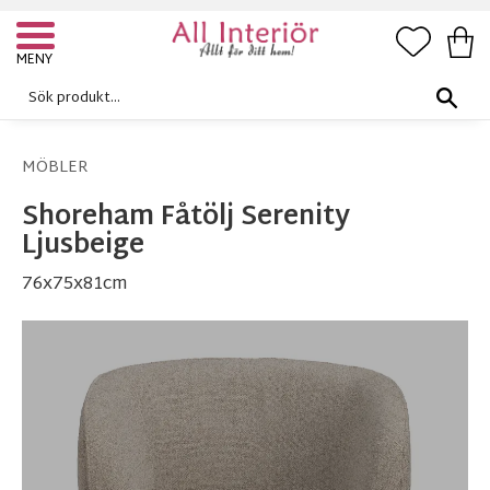
FAVORI
KUN
Meny
MÖBLER
Shoreham Fåtölj Serenity
Ljusbeige
76x75x81cm