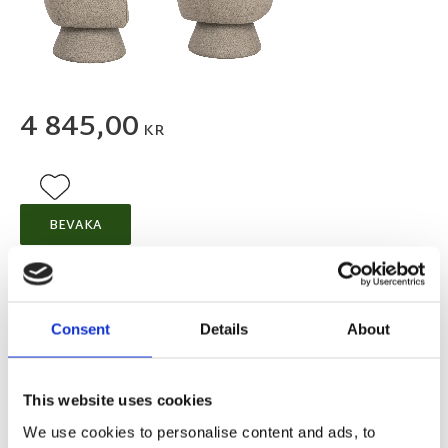
4 845,00
KR
Lägg till i favoriter
BEVAKA
Slutsåld
Lagerstatus
Artikelnr
151700
Tillverkare
Rowico Home
Consent
Details
About
Fri hemleverans över 995kr
Snabba leveranser
Enkel betalning med Klarna
This website uses cookies
We use cookies to personalise content and ads, to