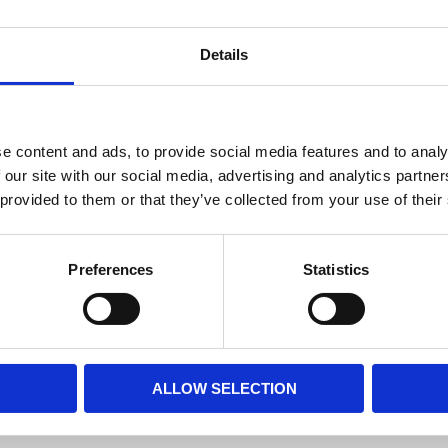
Slut
Lagerstatus
Details
LD
Fri frakt över 995kr
e content and ads, to provide social media features and to analy
 our site with our social media, advertising and analytics partn
 provided to them or that they’ve collected from your use of their
BESKRIVNING
Lampsladd med lamppro
Preferences
Statistics
lamphållare.
MÅTT OCH SPECIFIKA
ALLOW SELECTION
Visa alla produkter fr