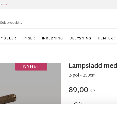
larna
MÖBLER
TYGER
INREDNING
BELYSNING
HEMTEXTI
Lampsladd med
NYHET
2-pol - 250cm
89,00
KR
Lägg till i favoriter
BEVAKA