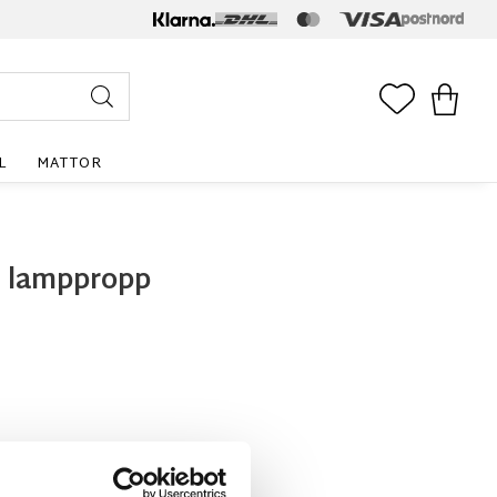
FAVORITE
KUNDV
L
MATTOR
 lamppropp