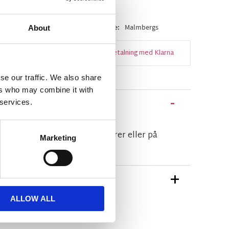
såld
Artikelnr
99005698
Tillverkare
Malmbergs
About
Snabba leveranser
Enkel betalning med Klarna
se our traffic. We also share
ers who may combine it with
 services.
pp för montering i armaturer eller på
Marketing
TIONER
ALLOW ALL
ån Malmbergs