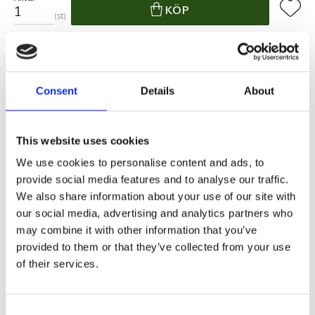
Lägg ti
KÖP
st
1 st i lager
Lagerstatus
Artikelnr
29015
Tillverkare
Redlunds
Consent
Details
About
Fri frakt över 995kr
Snabba leveranser
Enkel betalning med Klarna
This website uses cookies
We use cookies to personalise content and ads, to
provide social media features and to analyse our traffic.
BESKRIVNING
We also share information about your use of our site with
our social media, advertising and analytics partners who
may combine it with other information that you’ve
Prydnadskuddarnas prydnadskudde har vi här! En
provided to them or that they’ve collected from your use
ståtlig snögubbe med härliga detaljer i brodyr, en
of their services.
sammetsrosett samt en härlig hatt av filt.
Consent