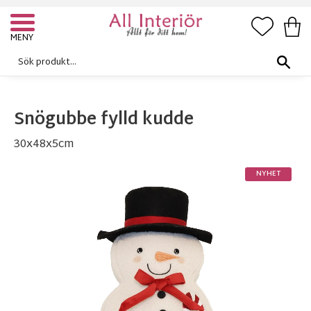
FAVORI
KUN
Meny
Snögubbe fylld kudde
30x48x5cm
NYHET