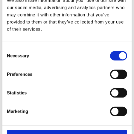
We also share information about your use of our site with
our social media, advertising and analytics partners who
Fri frakt över 995kr
Snabba leveranser
may combine it with other information that you’ve
Enkel betalning med Klarna
provided to them or that they’ve collected from your use
of their services.
BESKRIVNING
Consent
Necessary
Selection
Snygg klackdyna i en läcker denimblå färg. Resår
så man kan knyta fast den i stolen.
Preferences
MÅTT OCH SPECIFIKATIONER
Statistics
Marketing
Visa alla produkter från Redlunds