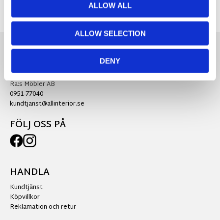
ALLOW ALL
ALLOW SELECTION
DENY
KONTAKTA OSS
Ra:s Möbler AB
0951-77040
kundtjanst@allinterior.se
FÖLJ OSS PÅ
HANDLA
Kundtjänst
Köpvillkor
Reklamation och retur