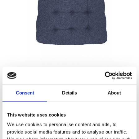
149,00
KR
Consent
Details
About
Antal
Lägg ti
KÖP
st
This website uses cookies
We use cookies to personalise content and ads, to
23 st i lager
Lagerstatus
Artikelnr
22948
Tillverkare
provide social media features and to analyse our traffic.
Redlunds