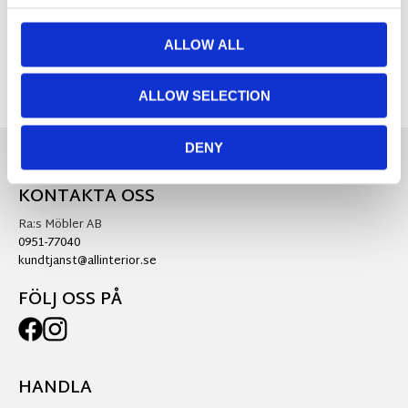
Visa alla produkter från Wikholm Form
ALLOW ALL
ALLOW SELECTION
DENY
KONTAKTA OSS
Ra:s Möbler AB
0951-77040
kundtjanst@allinterior.se
FÖLJ OSS PÅ
HANDLA