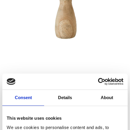
189,00
KR
Antal
Consent
Details
About
Lägg ti
KÖP
st
This website uses cookies
1 st i lager
Lagerstatus
Artikelnr
34843
Tillverkare
Wikholm Form
We use cookies to personalise content and ads, to