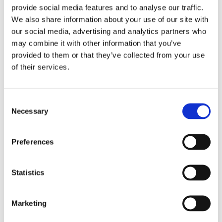
provide social media features and to analyse our traffic.
Fri frakt över 995kr
We also share information about your use of our site with
Snabba leveranser
our social media, advertising and analytics partners who
Enkel betalning med Klarna
may combine it with other information that you’ve
provided to them or that they’ve collected from your use
of their services.
BESKRIVNING
Consent
Vacker dekorationssvamp med en träfärgad fot
Necessary
Selection
och en rundad guldig hatt. Fin att ställa i hyllan
eller varför inte kombinera den i ett
Preferences
blomarrangemang. Matcha gärna ihop med den
mindre storleken i samma serie.
Statistics
MÅTT OCH SPECIFIKATIONER
Marketing