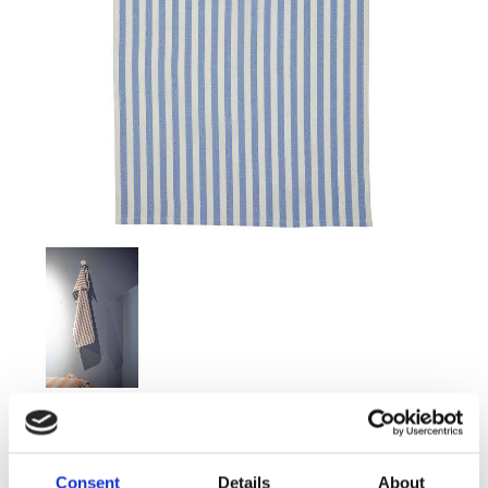
59,00
KR
Consent
Details
About