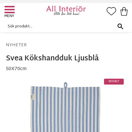
FAVORI
KUN
Meny
NYHETER
Svea Kökshandduk Ljusblå
50X70cm
NYHET