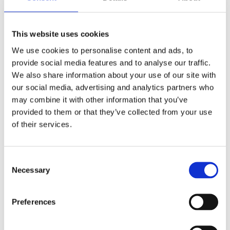
Antal
Lägg ti
KÖP
st
This website uses cookies
We use cookies to personalise content and ads, to
4 st i lager
Lagerstatus
Artikelnr
240129-050-50
Tillverkare
provide social media features and to analyse our traffic.
Fondaco
We also share information about your use of our site with
our social media, advertising and analytics partners who
Fri frakt över 995kr
Snabba leveranser
may combine it with other information that you’ve
Enkel betalning med Klarna
provided to them or that they’ve collected from your use
of their services.
BESKRIVNING
Consent
Necessary
Selection
Den här klassiska kökshandduken är perfekt för
att lysa upp ditt kök med sina sommarfärger och
Preferences
tidlösa randmönster.
Tillverkad av återvunnen bomull och polyester är