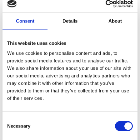
Fri hemleverans över 995kr
Snabba leveranser
Enkel betalning med Klarna
Consent
Details
About
This website uses cookies
BESKRIVNING
We use cookies to personalise content and ads, to
provide social media features and to analyse our traffic.
We also share information about your use of our site with
Textile Cleaner är en skumtvätt som gör
our social media, advertising and analytics partners who
textilrengöringen enkel och skonsam. Den är
may combine it with other information that you’ve
särskilt utformad för att ta bort lätt smuts och
provided to them or that they’ve collected from your use
solkighet på de flesta textilier och
of their services.
rekommenderas för regelbunden användning, ca
2–4 gånger per år eller vid behov. Med Textile
Cleaner kan du fräscha upp dina textilier och
Consent
förlänga deras livslängd utan att skada tyget.
Necessary
Selection
Effektiv skumtvätt: Perfekt för att ta bort