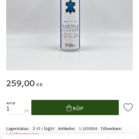
259,00
KR
Antal
Lägg ti
KÖP
st
3 st i lager
Lagerstatus
Artikelnr
1-1830904
Tillverkare
Leathermaster