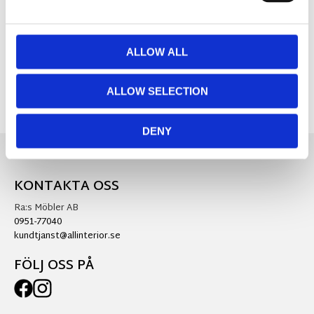
Visa alla produkter från Nääsgränsgården
ALLOW ALL
ALLOW SELECTION
DENY
KONTAKTA OSS
Ra:s Möbler AB
0951-77040
kundtjanst@allinterior.se
FÖLJ OSS PÅ