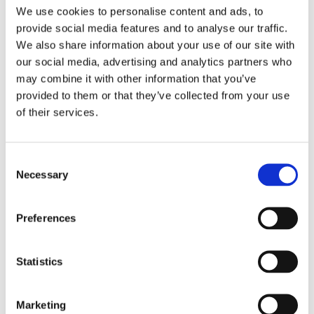
We use cookies to personalise content and ads, to
Fri frakt över 995kr
provide social media features and to analyse our traffic.
Snabba leveranser
Enkel betalning med Klarna
We also share information about your use of our site with
our social media, advertising and analytics partners who
may combine it with other information that you’ve
provided to them or that they’ve collected from your use
of their services.
BESKRIVNING
Svante är en lång och smärt tomte med lurvigt
Consent
skägg och luvan på sned. Han älskar paket och att
Necessary
Selection
pynta julgranen. Hans skrud är vit som snö, för
att smälta in i vårt vackra vinterlandskap.
Preferences
Tomten Svante är handmålad vilket gör dem
unika, avvikelser mellan bild och produkt kan
förekomma.
Statistics
Marketing
MÅTT OCH SPECIFIKATIONER