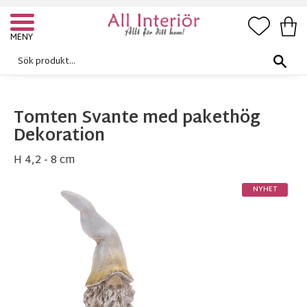
FAVORI
KUN
Meny
Tomten Svante med pakethög
Dekoration
H 4,2 - 8 cm
NYHET