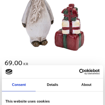
69,00
KR
Antal
Lägg ti
KÖP
st
Consent
Details
About
3 st i lager
Lagerstatus
Artikelnr
6980-03
Tillverkare
This website uses cookies
Nääsgränsgården