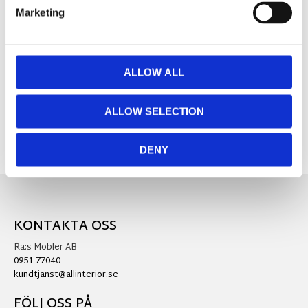
Marketing
MÅTT OCH SPECIFIKATIONER
ALLOW ALL
Visa alla produkter från Different Design
ALLOW SELECTION
DENY
KONTAKTA OSS
Ra:s Möbler AB
0951-77040
kundtjanst@allinterior.se
FÖLJ OSS PÅ