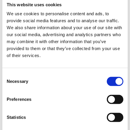
Lägg ti
KÖP
This website uses cookies
st
We use cookies to personalise content and ads, to
provide social media features and to analyse our traffic.
10 st i lager
Lagerstatus
Artikelnr
3649
Tillverkare
We also share information about your use of our site with
Different Design
our social media, advertising and analytics partners who
may combine it with other information that you’ve
Fri frakt över 995kr
Snabba leveranser
provided to them or that they’ve collected from your use
Enkel betalning med Klarna
of their services.
Consent
BESKRIVNING
Necessary
Selection
Häftigt tre i rad spel i trä med sandfärgad
Preferences
spelplan och granar i rött och grönt. Detta är
även en superfin present att ge bort till den som
Statistics
har allt då det med fördel kan stå framme och
locka till roliga spelkvällar.