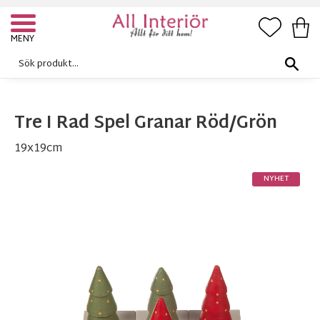
FAVORI
KUN
Meny
Tre I Rad Spel Granar Röd/Grön
19x19cm
NYHET