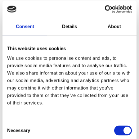
Fri frakt över 995kr
Snabba leveranser
Enkel betalning med Klarna
Consent
Details
About
This website uses cookies
BESKRIVNING
We use cookies to personalise content and ads, to
provide social media features and to analyse our traffic.
Otroligt söt kappmetervara i vit spets med
We also share information about your use of our site with
vackert och stilrent blommönster och bågad kant
our social media, advertising and analytics partners who
nertill. Kappan hängs upp med vanlig kanal och
may combine it with other information that you’ve
rynkhuvud.
provided to them or that they’ve collected from your use
of their services.
MÅTT OCH SPECIFIKATIONER
Consent
Necessary
Selection
Visa alla produkter från Redlunds