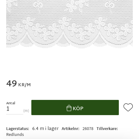
49
KR/M
Antal
Lägg ti
KÖP
m
6.4 m i lager
Lagerstatus
Artikelnr
26078
Tillverkare
Redlunds