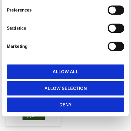
Preferences
RELATERADE PRODUKTER
Statistics
Lägg till i favoriter
Marketing
ALLOW ALL
Tyra
Kappmetervara
ALLOW SELECTION
60cm - Enkel Kanal
59
KR/M
DENY
KÖP