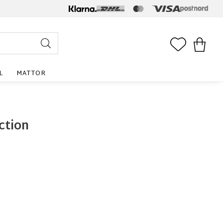
FAVORITE
KUNDV
L
MATTOR
ction