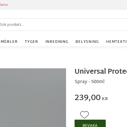
larna
MÖBLER
TYGER
INREDNING
BELYSNING
HEMTEXTI
Universal Prote
Spray - 500ml
239,00
KR
Lägg till i favoriter
BEVAKA