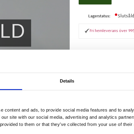
Slutsål
Lagerstatus
LD
Fri hemleverans över 99
BESKRIVNING
Universal Protection ä
Details
impregneringsspray so
syntet och Tex-materia
att applicera produkt
behandlas. Universal P
e content and ads, to provide social media features and to analy
utemöblers dynor, tält
 our site with our social media, advertising and analytics partn
mot fukt och smuts, ut
 provided to them or that they’ve collected from your use of their
7 m², och produkten r