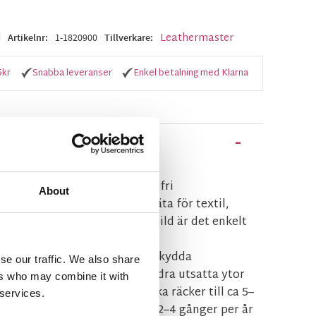
d
Leathermaster
Artikelnr
1-1820900
Tillverkare
5kr
Snabba leveranser
Enkel betalning med Klarna
r en silikonbaserad och PFAS-fri
About
m ger optimalt skydd mot väta för textil,
l. Med sin unika, raka spraybild är det enkelt
en och avgränsa ytan som ska
rotection är idealisk för att skydda
se our traffic. We also share
, markiser, parasoller och andra utsatta ytor
ers who may combine it with
an att använda PFAS. En flaska räcker till ca 5–
 services.
ekommenderas att användas 2–4 gånger per år