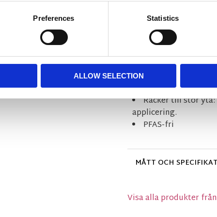
eller vid behov.
Preferences
Statistics
Effektivt skydd mot
fukt och fläckar främs
Unik rak spraybild:
avgränsning av behand
Mångsidig användnin
ALLOW SELECTION
parasoller.
Räcker till stor yta
applicering.
PFAS-fri
MÅTT OCH SPECIFIKA
Visa alla produkter frå