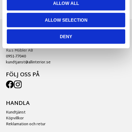
ALLOW ALL
ALLOW SELECTION
DENY
KONTAKTA OSS
Ra:s Möbler AB
0951-77040
kundtjanst@allinterior.se
FÖLJ OSS PÅ
HANDLA
Kundtjänst
Köpvillkor
Reklamation och retur