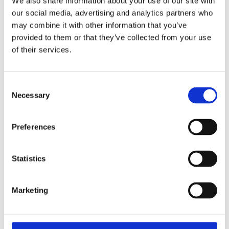
We also share information about your use of our site with
our social media, advertising and analytics partners who
Fri frakt över 995kr
Snabba leveranser
may combine it with other information that you’ve
Enkel betalning med Klarna
provided to them or that they’ve collected from your use
of their services.
BESKRIVNING
Consent
Necessary
Selection
Klassisk väggklocka med en fin svart ram.
Batterier ingår ej.
Preferences
MÅTT OCH SPECIFIKATIONER
Statistics
Marketing
Visa alla produkter från Strömshaga