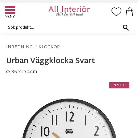
FAVORI
KUN
Meny
INREDNING
KLOCKOR
Urban Väggklocka Svart
Ø 35 x D 4cm
NYHET