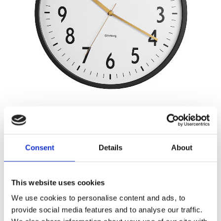
409,00
KR
Consent
Details
About
Antal
Lägg ti
KÖP
st
This website uses cookies
We use cookies to personalise content and ads, to
2 st i lager
Lagerstatus
Artikelnr
804007
Tillverkare
provide social media features and to analyse our traffic.
Strömshaga