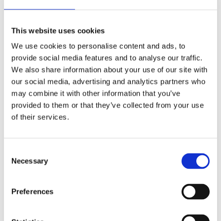
Antal
Lägg ti
KÖP
st
This website uses cookies
We use cookies to personalise content and ads, to
5 st i lager
Lagerstatus
Artikelnr
49622-50
Tillverkare
Oriva
provide social media features and to analyse our traffic.
We also share information about your use of our site with
Fri frakt över 995kr
our social media, advertising and analytics partners who
Snabba leveranser
may combine it with other information that you’ve
Enkel betalning med Klarna
provided to them or that they’ve collected from your use
of their services.
Dimbar väggspotlight med riktbar ljuskälla. LED-
Consent
ljuskälla ingår.
Necessary
Selection
Färg:
Borstad mässing
Längd:
11cm
Preferences
Bredd:
10cm
Höjd:
10cm