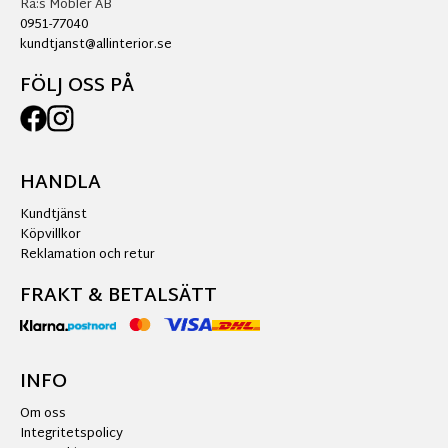
Ra:s Möbler AB
0951-77040
kundtjanst@allinterior.se
FÖLJ OSS PÅ
HANDLA
Kundtjänst
Köpvillkor
Reklamation och retur
FRAKT & BETALSÄTT
INFO
Om oss
Integritetspolicy