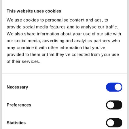
Antal
Lägg ti
KÖP
This website uses cookies
st
We use cookies to personalise content and ads, to
provide social media features and to analyse our traffic.
1 st i lager
Lagerstatus
Artikelnr
6362-25-1
Tillverkare
Mr Plant
We also share information about your use of our site with
our social media, advertising and analytics partners who
Fri frakt över 995kr
may combine it with other information that you’ve
Snabba leveranser
provided to them or that they’ve collected from your use
Enkel betalning med Klarna
of their services.
Consent
BESKRIVNING
Necessary
Selection
Vacker och naturtrogen vallmoblomma med
Preferences
ljusrosa blommor och ljusgröna blad.
Perfekt för den som inte har gröna fingrar men
Statistics
som ändå vill lysa upp sitt hem med vackra