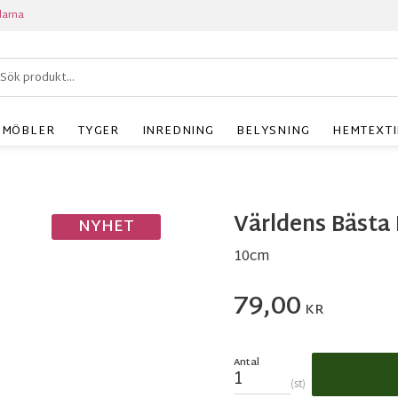
larna
MÖBLER
TYGER
INREDNING
BELYSNING
HEMTEXTI
Världens Bäst
NYHET
10cm
79,00
KR
Antal
st