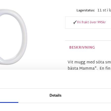
11 st i 
Lagerstatus
Fri frakt över 995kr
BESKRIVNING
Vit mugg med söta små
bästa Mamma". En fin 
perfekt morsdagspres
Different Design - Nat
Produkterna är handgjo
Det kan förekomma min
Details
färger.