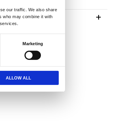
se our traffic. We also share
TIONER
ers who may combine it with
 services.
n Different Design
Marketing
ALLOW ALL