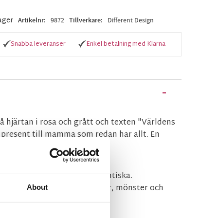
lager
Artikelnr
9872
Tillverkare
Different Design
Snabba leveranser
Enkel betalning med Klarna
 hjärtan i rosa och grått och texten "Världens
present till mamma som redan har allt. En
ent.
urligt, äkta och handgjort.
rda och därför inte helt identiska.
dre variationer på storlekar, mönster och
About