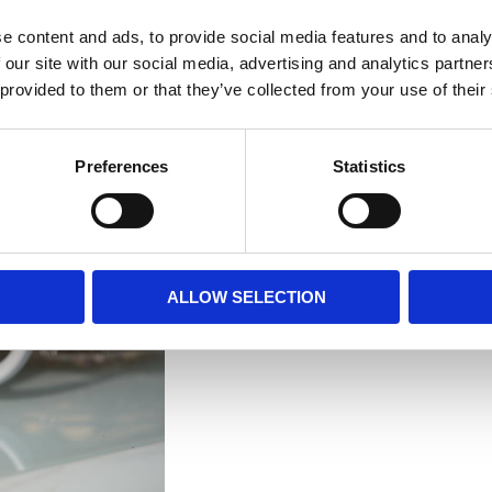
e content and ads, to provide social media features and to analy
MÅTT OCH SPECIFIKA
 our site with our social media, advertising and analytics partn
 provided to them or that they’ve collected from your use of their
Visa alla produkter frå
Preferences
Statistics
ALLOW SELECTION