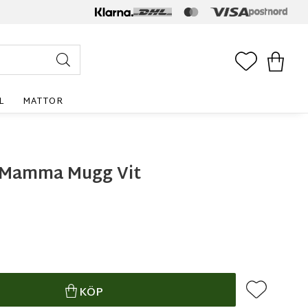
FAVORITE
KUNDV
L
MATTOR
a Mamma Mugg Vit
Lägg till i f
KÖP