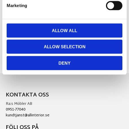
Marketing
MÅTT OCH SPECIFIKATIONER
ALLOW ALL
Visa alla produkter från Redlunds
ALLOW SELECTION
DENY
KONTAKTA OSS
Ra:s Möbler AB
0951-77040
kundtjanst@allinterior.se
FÖLJ OSS PÅ