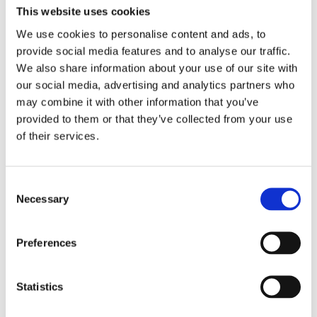
This website uses cookies
Antal
Lägg ti
KÖP
We use cookies to personalise content and ads, to
st
provide social media features and to analyse our traffic.
We also share information about your use of our site with
4 st i lager
Lagerstatus
Artikelnr
25453
Tillverkare
our social media, advertising and analytics partners who
Redlunds
may combine it with other information that you’ve
provided to them or that they’ve collected from your use
Fri frakt över 995kr
Snabba leveranser
of their services.
Enkel betalning med Klarna
Consent
Necessary
Selection
BESKRIVNING
Preferences
Stiliga servettringar i vår serie Vejby, perfekt att
komplettera med för vackrare dukning. I detta
Statistics
utförande kommer dem i en snygg grafitgrå matt
färg.