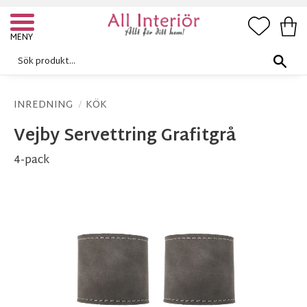
FAVORI
KUN
Meny
INREDNING
KÖK
Vejby Servettring Grafitgrå
4-pack