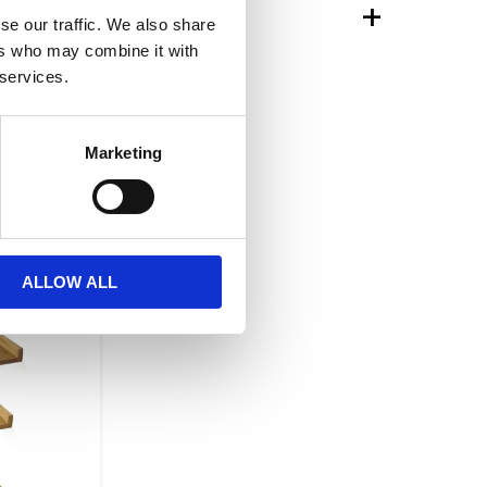
TIONER
se our traffic. We also share
ers who may combine it with
 services.
n Torkelsons Möbler AB
Marketing
Lägg till i favoriter
ALLOW ALL