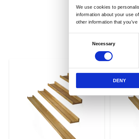
We use cookies to personalis
information about your use of
other information that you’ve
Consent
Necessary
Selection
Lägg till i favorite
DENY