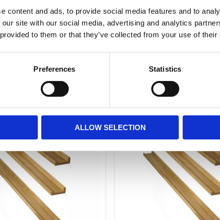
MÅTT OCH SPECIFIKA
e content and ads, to provide social media features and to analy
 our site with our social media, advertising and analytics partn
 provided to them or that they’ve collected from your use of their
Visa alla produkter frå
Preferences
Statistics
RELATERADE PRODUKTER
r
Lägg till i favoriter
ALLOW SELECTION