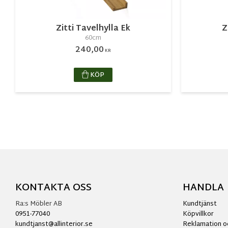
Zitti Tavelhylla Ek
Z
60cm
240,00
KR
KÖP
KONTAKTA OSS
HANDLA
Ra:s Möbler AB
Kundtjänst
0951-77040
Köpvillkor
kundtjanst@allinterior.se
Reklamation o