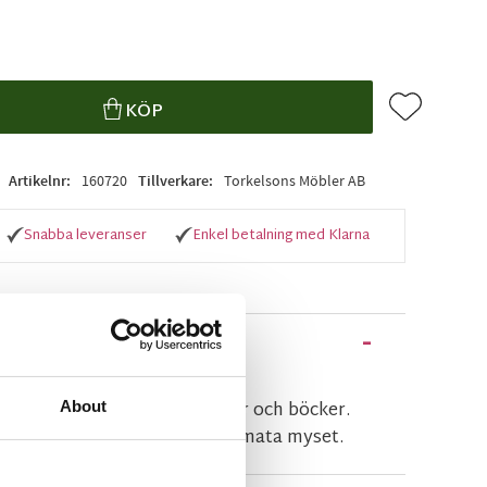
Lägg till i f
KÖP
Artikelnr
160720
Tillverkare
Torkelsons Möbler AB
Snabba leveranser
Enkel betalning med Klarna
iv oljad ek. Perfekt till tavlor och böcker.
About
 bredvid för att få till det ultimata myset.