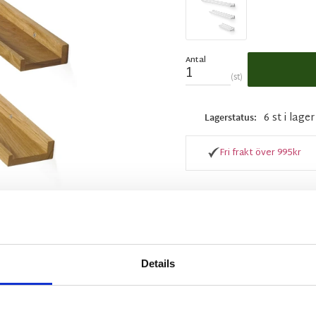
Antal
st
6 st i lager
Lagerstatus
Fri frakt över 995kr
BESKRIVNING
Snygg tavelhylla i mass
Details
Placera fina ljuslyktor