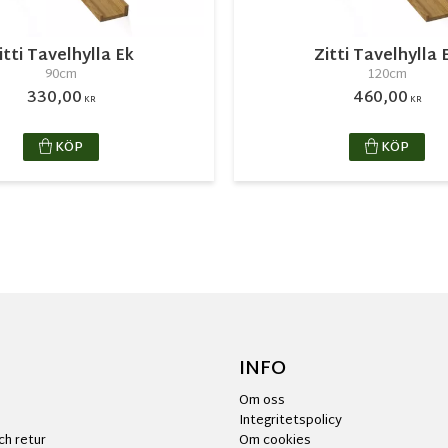
itti Tavelhylla Ek
Zitti Tavelhylla 
90cm
120cm
330,00
460,00
KR
KR
KÖP
KÖP
INFO
Om oss
Integritetspolicy
ch retur
Om cookies