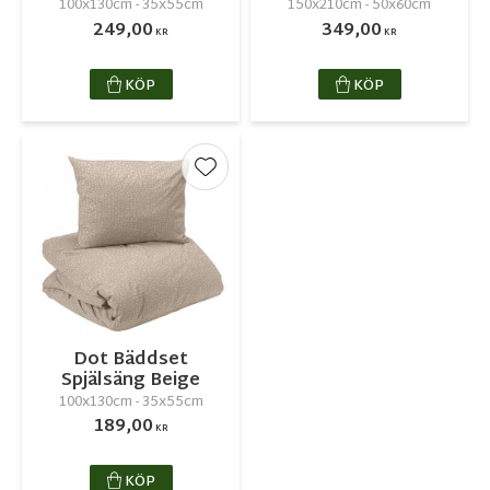
100x130cm - 35x55cm
150x210cm - 50x60cm
249,00
349,00
KR
KR
KÖP
KÖP
Lägg till i favoriter
Dot Bäddset
Spjälsäng Beige
100x130cm - 35x55cm
189,00
KR
KÖP