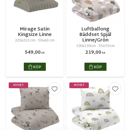
Mirage Satin
Luftballong
Kingsize Linne
Bäddset Spjäl
Linne/Grön
220x210 cm - 50x60 cm
100x130cm - 35x55cm
549,00
219,00
KR
KR
KÖP
KÖP
NYHET
NYHET
Lägg till i favoriter
Lägg ti