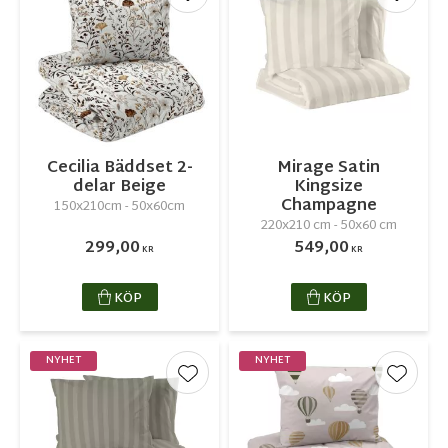
Lägg till i favoriter
Lägg ti
Cecilia Bäddset 2-
Mirage Satin
delar Beige
Kingsize
Champagne
150x210cm - 50x60cm
220x210 cm - 50x60 cm
299,00
549,00
KR
KR
KÖP
KÖP
NYHET
NYHET
Lägg till i favoriter
Lägg ti