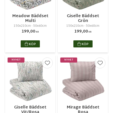
Meadow Bäddset
Giselle Bäddset
Multi
Grön
150x210cm - 50x60cm
150x210cm - 50x60cm
199,00
199,00
KR
KR
KÖP
KÖP
NYHET
NYHET
Lägg till i favoriter
Lägg ti
Giselle Bäddset
Mirage Bäddset
Vit/Rosa
Rosa