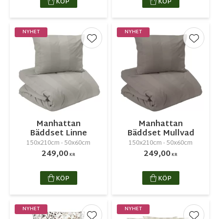
KÖP
KÖP
NYHET
NYHET
Lägg till i favoriter
Lägg ti
Manhattan
Manhattan
Bäddset Linne
Bäddset Mullvad
150x210cm - 50x60cm
150x210cm - 50x60cm
249,00
249,00
KR
KR
KÖP
KÖP
NYHET
NYHET