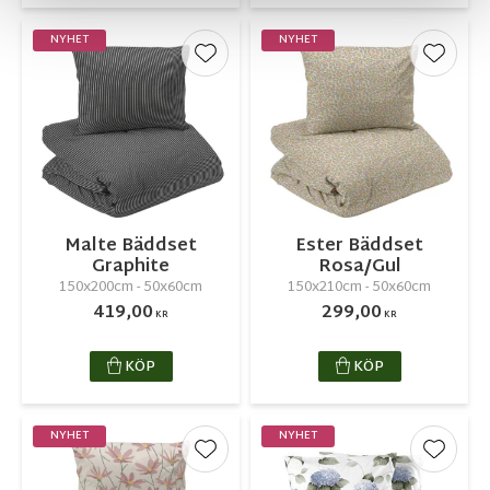
NYHET
NYHET
Lägg till i favoriter
Lägg ti
Malte Bäddset
Ester Bäddset
Graphite
Rosa/Gul
150x200cm - 50x60cm
150x210cm - 50x60cm
419,00
299,00
KR
KR
KÖP
KÖP
NYHET
NYHET
Lägg till i favoriter
Lägg ti