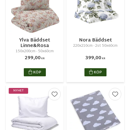
Ylva Bäddset
Nora Bäddset
Linne&Rosa
220x210cm - 2st 50x60cm
150x200cm - 50x60cm
299,00
399,00
KR
KR
KÖP
KÖP
NYHET
Lägg till i favoriter
Lägg ti