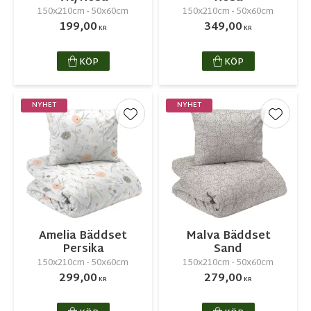
150x210cm - 50x60cm
150x210cm - 50x60cm
199,00
349,00
KR
KR
KÖP
KÖP
NYHET
NYHET
Lägg till i favoriter
Lägg ti
Amelia Bäddset
Malva Bäddset
Persika
Sand
150x210cm - 50x60cm
150x210cm - 50x60cm
299,00
279,00
KR
KR