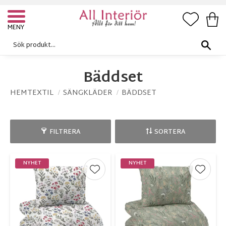
FAVORI
KUN
Meny
Bäddset
HEMTEXTIL
SÄNGKLÄDER
BÄDDSET
FILTRERA
SORTERA
NYHET
NYHET
Lägg till i favoriter
Lägg ti