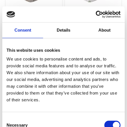
Stampe Bäddset
Rainbows Bäddset
Spjäl Linne
Spjäl Grön
100x130cm - 35x55cm
100x130cm - 35x55cm
219,00
219,00
KR
KR
Consent
Details
About
KÖP
KÖP
This website uses cookies
NYHET
NYHET
We use cookies to personalise content and ads, to
Lägg till i favoriter
Lägg ti
provide social media features and to analyse our traffic.
We also share information about your use of our site with
our social media, advertising and analytics partners who
may combine it with other information that you’ve
provided to them or that they’ve collected from your use
of their services.
Casimir Bäddset
Mirage Bäddset
Grå/Vit
Sand
Consent
150x210cm - 50x60cm
150x210cm - 50x60cm
Necessary
Selection