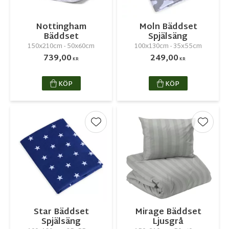
Nottingham
Moln Bäddset
Bäddset
Spjälsäng
150x210cm - 50x60cm
100x130cm - 35x55cm
739,00
249,00
KR
KR
KÖP
KÖP
Lägg till i favoriter
Lägg ti
Star Bäddset
Mirage Bäddset
Spjälsäng
Ljusgrå