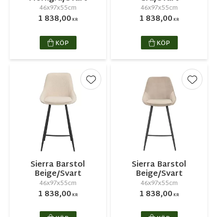
46x97x55cm
46x97x55cm
1 838,00
1 838,00
KR
KR
KÖP
KÖP
Lägg till i favoriter
Lägg ti
Sierra Barstol
Sierra Barstol
Beige/Svart
Beige/Svart
46x97x55cm
46x97x55cm
1 838,00
1 838,00
KR
KR