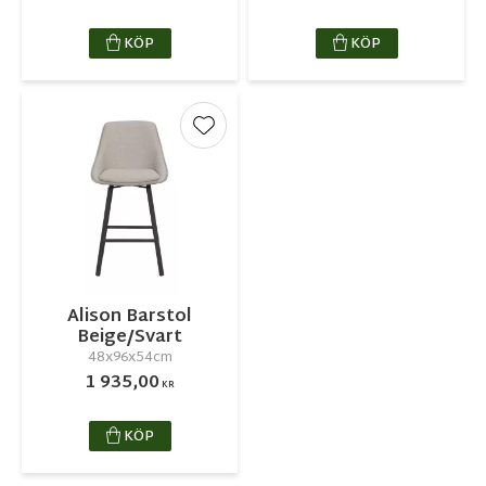
KÖP
KÖP
Lägg till i favoriter
Alison Barstol
Beige/Svart
48x96x54cm
1 935,00
KR
KÖP