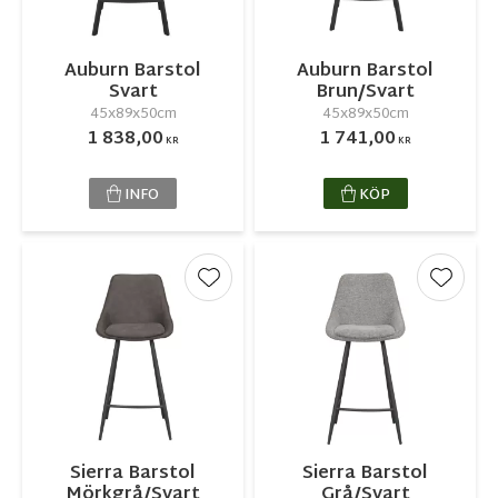
Auburn Barstol
Auburn Barstol
Svart
Brun/Svart
45x89x50cm
45x89x50cm
1 838,00
1 741,00
KR
KR
INFO
KÖP
Lägg till i favoriter
Lägg ti
Sierra Barstol
Sierra Barstol
Mörkgrå/Svart
Grå/Svart