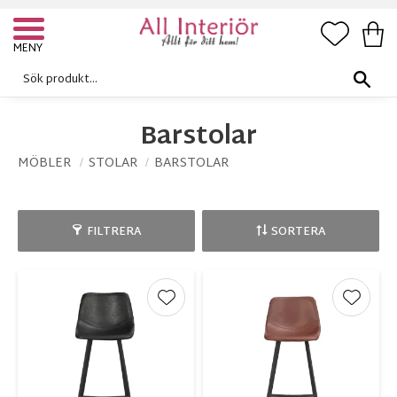
FAVORI
KUN
Meny
Barstolar
MÖBLER
STOLAR
BARSTOLAR
FILTRERA
SORTERA
Lägg till i favoriter
Lägg ti