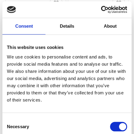
Lägg till i favoriter
Lägg ti
Consent
Details
About
This website uses cookies
Austin Barpall
Austin Barpall Ek
We use cookies to personalise content and ads, to
Svart
35x65x35cm
provide social media features and to analyse our traffic.
35x65x35cm
We also share information about your use of our site with
1 741,00
1 741,00
KR
KR
our social media, advertising and analytics partners who
may combine it with other information that you’ve
KÖP
KÖP
provided to them or that they’ve collected from your use
of their services.
Lägg till i favoriter
Lägg ti
Consent
Necessary
Selection