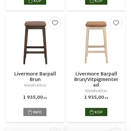
KÖP
KÖP
Lägg till i favoriter
Lägg ti
Livermore Barpall
Livermore Barpall
Brun
Brun/Vitpigmenter
ad
40x68x40cm
40x68x40cm
1 935,00
1 935,00
KR
KR
INFO
KÖP