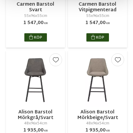
Carmen Barstol
Carmen Barstol
Svart
Vitpigmenterad
55x96x55cm
55x96x55cm
1 547,00
1 547,00
KR
KR
KÖP
KÖP
Lägg till i favoriter
Lägg ti
Alison Barstol
Alison Barstol
Mörkgrå/Svart
Mörkbeige/Svart
48x96x54cm
48x96x54cm
1 935,00
1 935,00
KR
KR