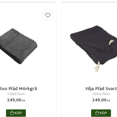
r
Lägg till i favoriter
loo Pläd Mörkgrå
Vilja Pläd Svart
130x170cm
130x170cm
249,00
249,00
KR
KR
KÖP
KÖP