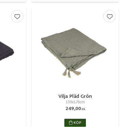
Lägg till i favoriter
Lägg till
Vilja Pläd Grön
130x170cm
249,00
KR
KÖP