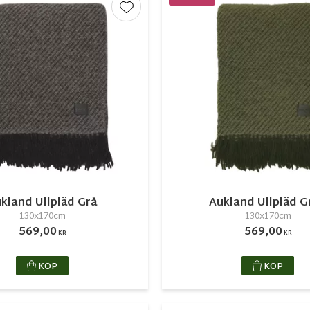
r
Lägg till i favoriter
kland Ullpläd Grå
Aukland Ullpläd G
130x170cm
130x170cm
569,00
569,00
KR
KR
KÖP
KÖP