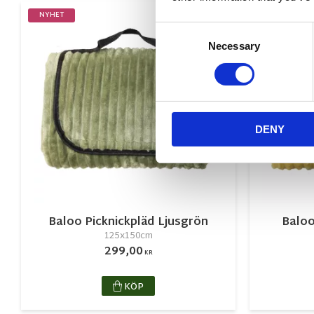
NYHET
NYHET
Lägg till i favorite
Consent
Necessary
Selection
DENY
Baloo Picknickpläd Ljusgrön
Baloo
125x150cm
299,00
KR
KÖP