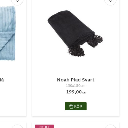
Lägg till i favoriter
Lägg till
lå
Noah Pläd Svart
130x150cm
199,00
KR
KÖP
NYHET