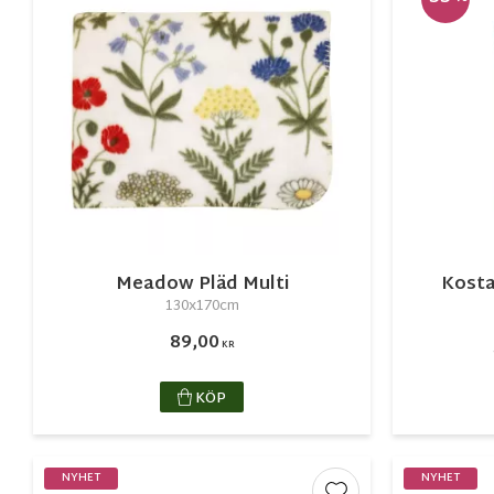
Meadow Pläd Multi
Kosta
130x170cm
89,00
KR
KÖP
NYHET
NYHET