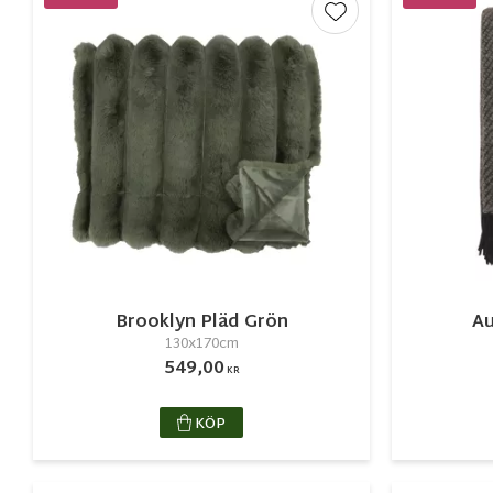
Lägg till i favorite
Brooklyn Pläd Grön
Au
130x170cm
549,00
KR
KÖP