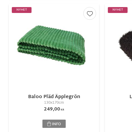
NYHET
NYHET
Lägg till i favorite
Baloo Pläd Äpplegrön
L
130x170cm
249,00
KR
INFO