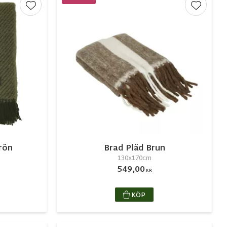
Lägg till i favoriter
Lägg till
rön
Brad Pläd Brun
130x170cm
549,00
KR
KÖP