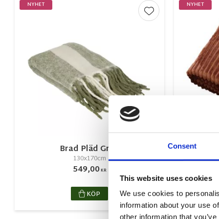
NYHET
NYHET
Lägg till i favorite
Consent
Brad Pläd Grön
130x170cm
549,00
KR
This website uses cookies
KÖP
We use cookies to personalis
information about your use of
other information that you’ve