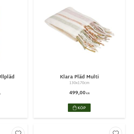
llpläd
Klara Pläd Multi
130x170cm
499,00
KR
R
KÖP