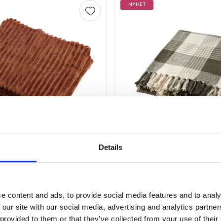
NYHET
r
Lägg till i favoriter
Details
Baloo Pläd Kanel
Anna Pläd Grön/elf
130x170 cm
150x125cm
249,00
199,00
KR
KR
KÖP
KÖP
e content and ads, to provide social media features and to analy
 our site with our social media, advertising and analytics partn
 provided to them or that they’ve collected from your use of their