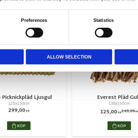
NYHET
r
Lägg till i favoriter
50
%
Preferences
Statistics
ALLOW SELECTION
 Picknickpläd Ljusgul
Everest Pläd Gu
125x150cm
130x150cm
299,00
249,00
125,00
KR
K
KR
KÖP
KÖP