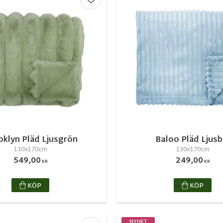
r
Lägg till i favoriter
oklyn Pläd Ljusgrön
Baloo Pläd Ljusb
130x170cm
130x170cm
549,00
249,00
KR
KR
KÖP
KÖP
NYHET