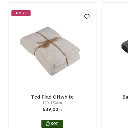
NYHET
Lägg till i favorite
Ted Pläd Offwhite
Ba
120x150cm
639,00
KR
KÖP