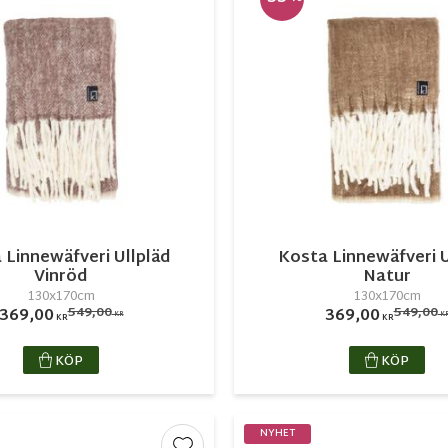
 Linnewäfveri Ullpläd
Kosta Linnewäfveri U
Vinröd
Natur
130x170cm
130x170cm
549,00
549,00
369,00
369,00
KR
K
KR
KR
KÖP
KÖP
NYHET