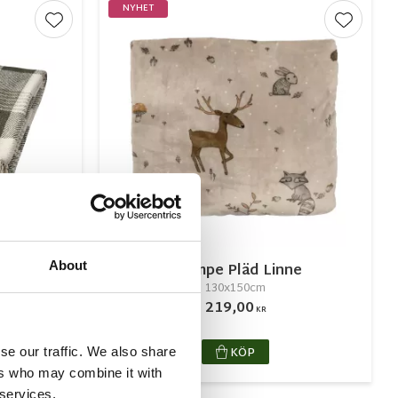
NYHET
Lägg till i favoriter
Lägg till
About
enben
Stampe Pläd Linne
130x150cm
219,00
KR
KÖP
se our traffic. We also share
ers who may combine it with
 services.