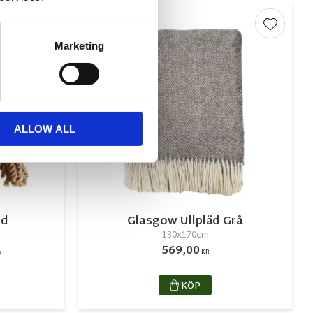
NYHET
Lägg till i favoriter
Lägg till
Marketing
ALLOW ALL
ld
Glasgow Ullpläd Grå
130x170cm
569,00
KR
R
KÖP