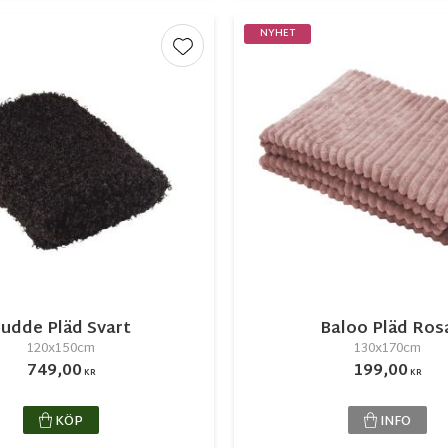
NYHET
r
Lägg till i favoriter
udde Pläd Svart
Baloo Pläd Ros
120x150cm
130x170cm
749,00
199,00
KR
KR
KÖP
INFO