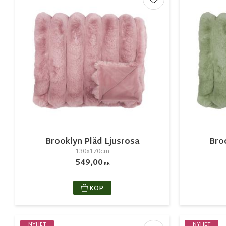
Lägg till i favorite
Brooklyn Pläd Ljusrosa
Bro
130x170cm
549,00
KR
KÖP
NYHET
NYHET