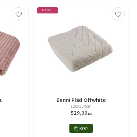
NYHET
Lägg till i favoriter
Lägg till
a
Benni Pläd Offwhite
120x150cm
529,00
KR
KÖP