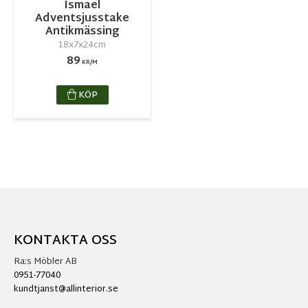
Ismael
Adventsjusstake
Antikmässing
18x7x24cm
89
KR/M
KÖP
KONTAKTA OSS
Ra:s Möbler AB
0951-77040
kundtjanst@allinterior.se