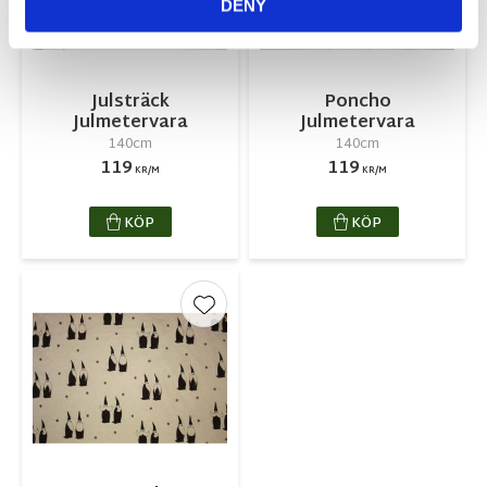
DENY
Julsträck
Poncho
Julmetervara
Julmetervara
140cm
140cm
119
119
KR/M
KR/M
KÖP
KÖP
Lägg till i favoriter