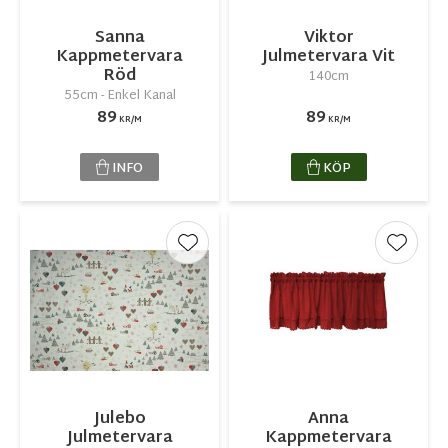
Sanna
Viktor
Kappmetervara
Julmetervara Vit
Röd
140cm
55cm - Enkel Kanal
89
89
KR/M
KR/M
INFO
KÖP
Lägg till i favoriter
Lägg ti
Julebo
Anna
Julmetervara
Kappmetervara