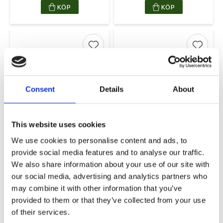
KÖP
KÖP
Lägg till i favoriter
Lägg ti
Consent
Details
About
This website uses cookies
Christmas Deer
Tulia Julmetervara
Metervara
Röd
We use cookies to personalise content and ads, to
140cm
140cm
provide social media features and to analyse our traffic.
199
49
We also share information about your use of our site with
KR/M
KR/M
our social media, advertising and analytics partners who
KÖP
KÖP
may combine it with other information that you’ve
provided to them or that they’ve collected from your use
of their services.