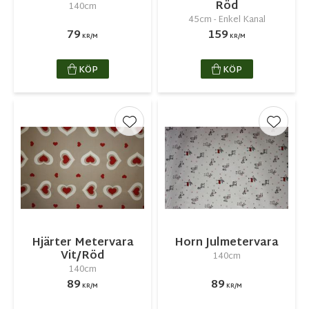
Röd
140cm
45cm - Enkel Kanal
79
159
KR/M
KR/M
KÖP
KÖP
Lägg till i favoriter
Lägg ti
Hjärter Metervara
Horn Julmetervara
Vit/Röd
140cm
140cm
89
89
KR/M
KR/M