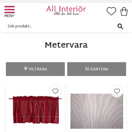
FAVORI
KUN
Meny
Metervara
FILTRERA
SORTERA
Lägg till i favoriter
Lägg ti