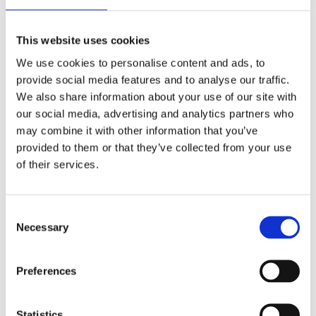
FLER FÄRGER
This website uses cookies
We use cookies to personalise content and ads, to
provide social media features and to analyse our traffic.
We also share information about your use of our site with
Antal
our social media, advertising and analytics partners who
Lägg ti
KÖP
st
may combine it with other information that you’ve
provided to them or that they’ve collected from your use
of their services.
3 st i lager
Lagerstatus
Artikelnr
40230132
Tillverkare
Consilimo
Consent
Fri frakt över 995kr
Snabba leveranser
Necessary
Selection
Enkel betalning med Klarna
Preferences
BESKRIVNING
Statistics