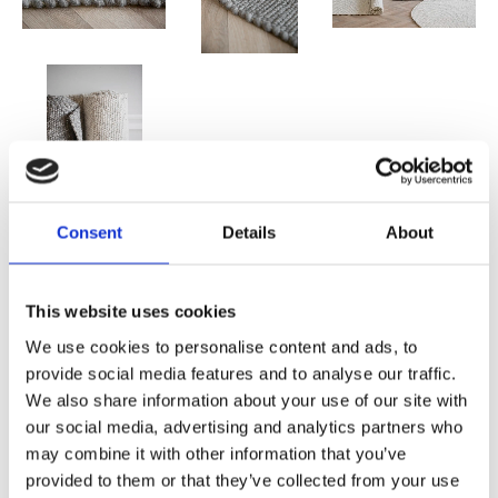
Consent
Details
About
Nedsatt pris:
10 714,25
KR
Ordinarie pris:
12 605,00
KR
This website uses cookies
We use cookies to personalise content and ads, to
FLER FÄRGER
provide social media features and to analyse our traffic.
We also share information about your use of our site with
our social media, advertising and analytics partners who
may combine it with other information that you’ve
provided to them or that they’ve collected from your use