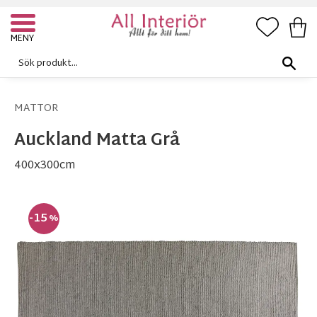
FAVORI
KUN
Meny
MATTOR
Auckland Matta Grå
400x300cm
15
%