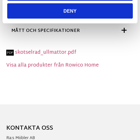
sina naturfärger lätt att placera i hemmets olika
rum. Mattunderlägg rekommenderas.
DENY
MÅTT OCH SPECIFIKATIONER
skotselrad_ullmattor.pdf
Visa alla produkter från Rowico Home
KONTAKTA OSS
Ra:s Möbler AB