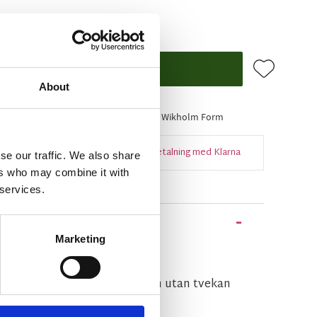
Lägg till i f
KÖP
About
lager
Artikelnr
43207
Tillverkare
Wikholm Form
Snabba leveranser
Enkel betalning med Klarna
se our traffic. We also share
ers who may combine it with
 services.
Marketing
d plastad insida.
detta en inredningsdetalj som utan tvekan
änsla i hemmet.