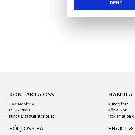
DENY
KONTAKTA OSS
HANDLA
Ra:s Möbler AB
Kundtjänst
0951-77040
Köpvillkor
kundtjanst@allinterior.se
Reklamation o
FÖLJ OSS PÅ
FRAKT &