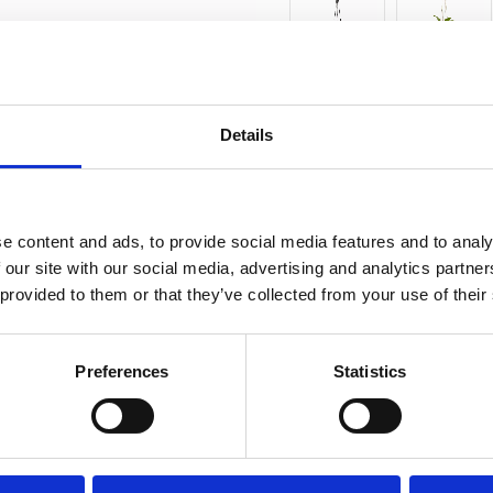
Antal
st
Details
12 st i 
Lagerstatus
Fri frakt över 995kr
e content and ads, to provide social media features and to analy
 our site with our social media, advertising and analytics partn
 provided to them or that they’ve collected from your use of their
BESKRIVNING
Preferences
Statistics
Enkel och fin ampel me
Med en grön växt blir 
skapar en harmonisk k