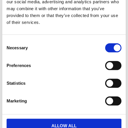
Lägg till i favoriter
Lägg till 
our social media, advertising and analytics partners who
may combine it with other information that you’ve
provided to them or that they’ve collected from your use
of their services.
Consent
Bruce Multikappa
Bruce Multikappa
Necessary
Selection
Ljusgrå
Julröd
50x250cm
50x250cm
299,00
299,00
KR
KR
Preferences
KÖP
KÖP
Statistics
NYHET
NYHET
Marketing
Lägg till i favoriter
Lägg till 
ALLOW ALL