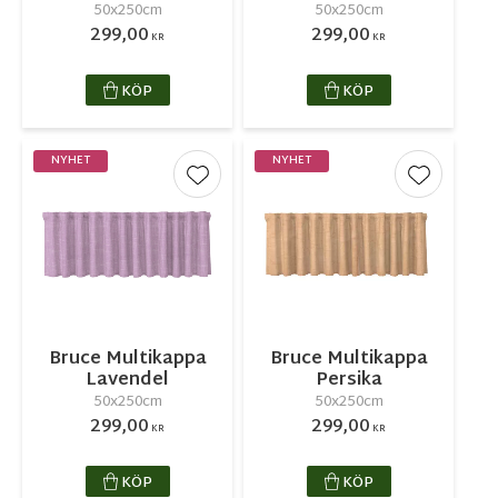
50x250cm
50x250cm
299,00
299,00
KR
KR
KÖP
KÖP
NYHET
NYHET
Lägg till i favoriter
Lägg till 
Bruce Multikappa
Bruce Multikappa
Lavendel
Persika
50x250cm
50x250cm
299,00
299,00
KR
KR
KÖP
KÖP