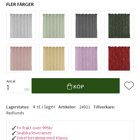
FLER FÄRGER
Antal
Lägg ti
KÖP
st
4 st i lager
Lagerstatus
Artikelnr
24921
Tillverkare
Redlunds
Fri frakt över 995kr
Snabba leveranser
Enkel betalning med Klarna