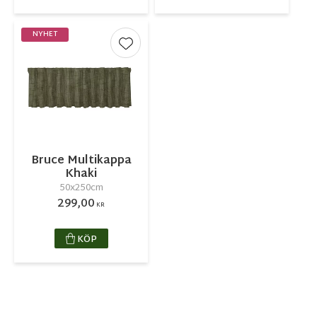
NYHET
Lägg till i favoriter
Bruce Multikappa
Khaki
50x250cm
299,00
KR
KÖP