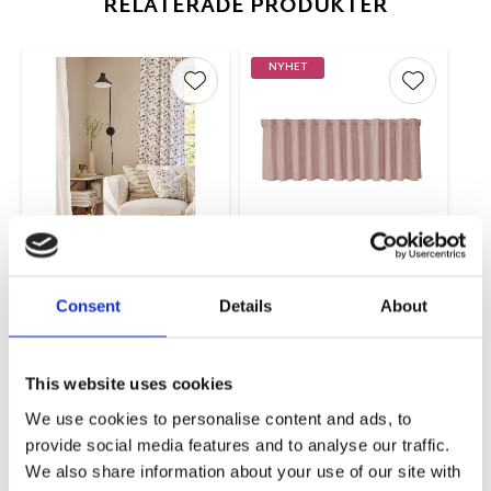
RELATERADE PRODUKTER
NYHET
Lägg till i favoriter
Lägg till 
Fållning
Bruce Multikappa
gardinlängd &
Rosa
kappa
50x250cm
Consent
Details
About
Per längd
100,00
299,00
KR
KR
This website uses cookies
INFO
KÖP
We use cookies to personalise content and ads, to
provide social media features and to analyse our traffic.
We also share information about your use of our site with
NYHET
NYHET