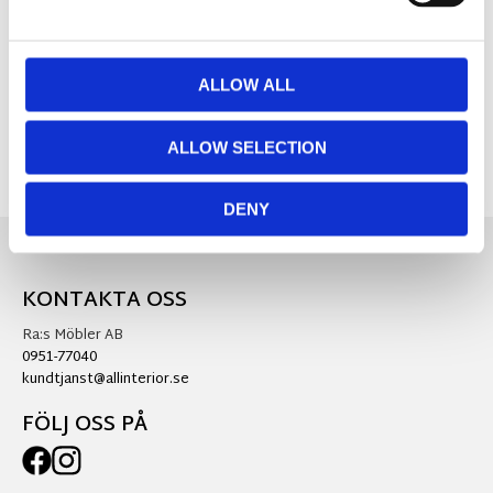
Visa alla produkter från Fondaco
ALLOW ALL
ALLOW SELECTION
DENY
KONTAKTA OSS
Ra:s Möbler AB
0951-77040
kundtjanst@allinterior.se
FÖLJ OSS PÅ