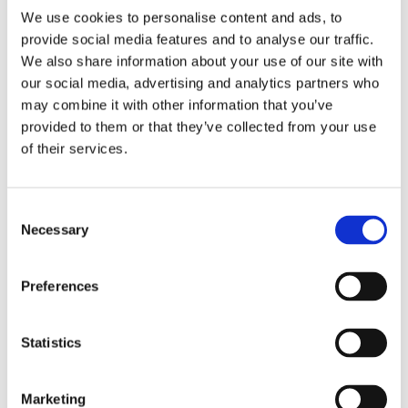
Antal
We use cookies to personalise content and ads, to
Lägg ti
KÖP
st
provide social media features and to analyse our traffic.
We also share information about your use of our site with
our social media, advertising and analytics partners who
6 st i lager
Lagerstatus
Artikelnr
20013-444-20
Tillverkare
may combine it with other information that you’ve
Fondaco
provided to them or that they’ve collected from your use
of their services.
Fri frakt över 995kr
Snabba leveranser
Enkel betalning med Klarna
Consent
Necessary
Selection
BESKRIVNING
Preferences
Bubbel är snyggt, enfärgat kuddfodral i gult med
Statistics
små bubblor i texturen.
Marketing
MÅTT OCH SPECIFIKATIONER