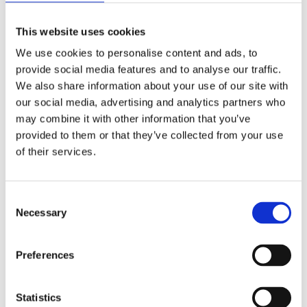
Lägg ti
KÖP
st
This website uses cookies
2 st i lager
We use cookies to personalise content and ads, to
Lagerstatus
Artikelnr
612-05
Tillverkare
Star Trading
provide social media features and to analyse our traffic.
We also share information about your use of our site with
Fri frakt över 995kr
our social media, advertising and analytics partners who
Snabba leveranser
may combine it with other information that you’ve
Enkel betalning med Klarna
provided to them or that they’ve collected from your use
of their services.
Batteridriven girland med 30 LED-lampor. En
Consent
dekorativ girland med varmvitt sken. Den inbyggda
Necessary
Selection
timern gör det lätt att ställa in när produkten ska
lysa.
Preferences
Bredd/Längd
2,5 m
Höjd
20 cm
Statistics
Djup
10 cm