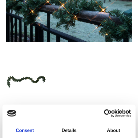
299,00
KR
Consent
Details
About
Antal