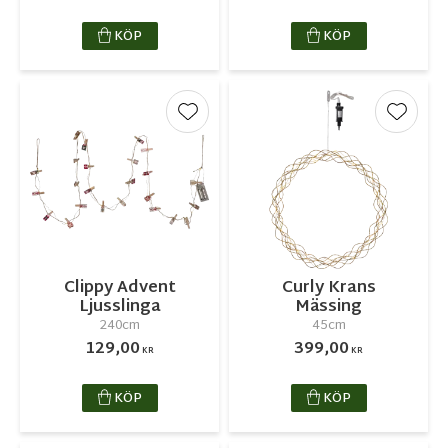
KÖP
KÖP
Lägg till i favoriter
Lägg ti
Clippy Advent
Curly Krans
Ljusslinga
Mässing
240cm
45cm
129,00
399,00
KR
KR
KÖP
KÖP