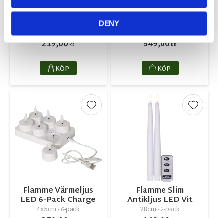
Crispy Ice
Flaggstångsbelysn
Ljusslinga
ing Golden Warm
White
11m - 540 LED
DENY
7m - 360 LED
219,00
549,00
KR
KR
KÖP
KÖP
Lägg till i favoriter
Lägg ti
Flamme Värmeljus
Flamme Slim
LED 6-Pack Charge
Antikljus LED Vit
4x5cm - 6-pack
28cm - 2-pack