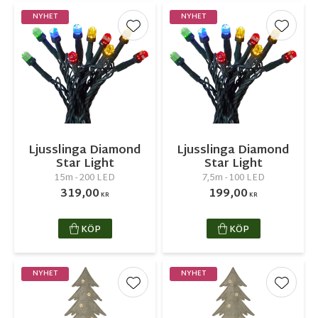
NYHET
NYHET
Lägg till i favoriter
Lägg ti
Ljusslinga Diamond
Ljusslinga Diamond
Star Light
Star Light
15m - 200 LED
7,5m - 100 LED
319,00
199,00
KR
KR
KÖP
KÖP
NYHET
NYHET
Lägg till i favoriter
Lägg ti