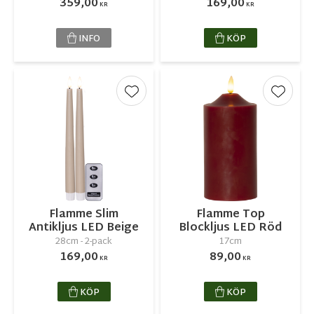
359,00
169,00
KR
KR
INFO
KÖP
Lägg till i favoriter
Lägg ti
Flamme Slim
Flamme Top
Antikljus LED Beige
Blockljus LED Röd
28cm - 2-pack
17cm
169,00
89,00
KR
KR
KÖP
KÖP