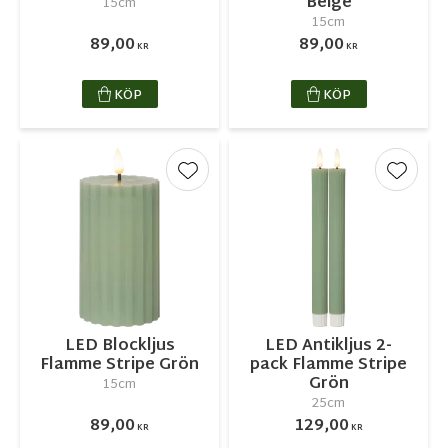
Beige
15cm
15cm
89,00
89,00
KR
KR
KÖP
KÖP
Lägg till i favoriter
Lägg ti
LED Blockljus
LED Antikljus 2-
Flamme Stripe Grön
pack Flamme Stripe
Grön
15cm
25cm
89,00
129,00
KR
KR