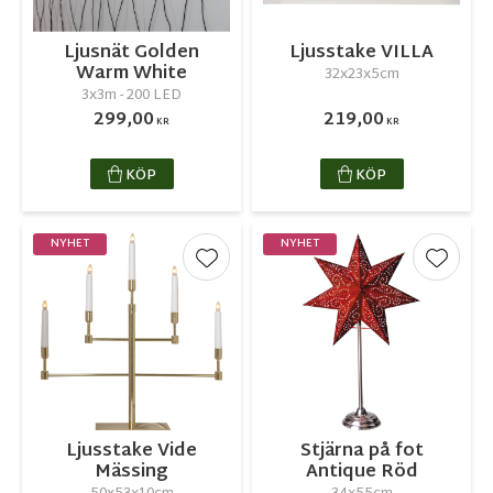
Ljusnät Golden
Ljusstake VILLA
Warm White
32x23x5cm
3x3m - 200 LED
299,00
219,00
KR
KR
KÖP
KÖP
NYHET
NYHET
Lägg till i favoriter
Lägg ti
Ljusstake Vide
Stjärna på fot
Mässing
Antique Röd