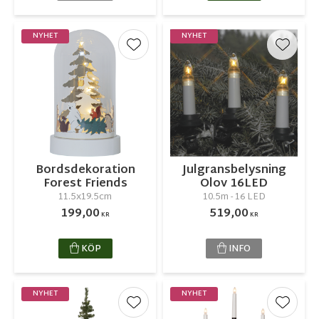
NYHET
NYHET
Lägg till i favoriter
Lägg ti
Bordsdekoration
Julgransbelysning
Forest Friends
Olov 16LED
11.5x19.5cm
10.5m - 16 LED
199,00
519,00
KR
KR
KÖP
INFO
NYHET
NYHET
Lägg till i favoriter
Lägg ti