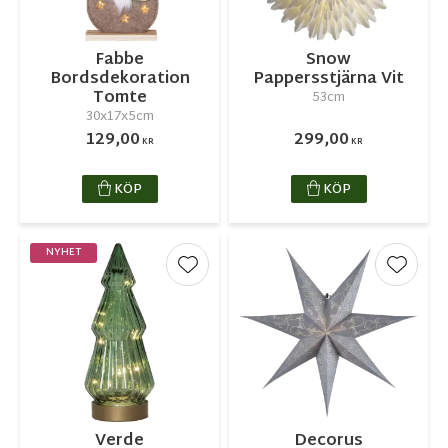
Fabbe
Snow
Bordsdekoration
Pappersstjärna Vit
Tomte
53cm
30x17x5cm
129,00
299,00
KR
KR
KÖP
KÖP
NYHET
Lägg till i favoriter
Lägg ti
Verde
Decorus