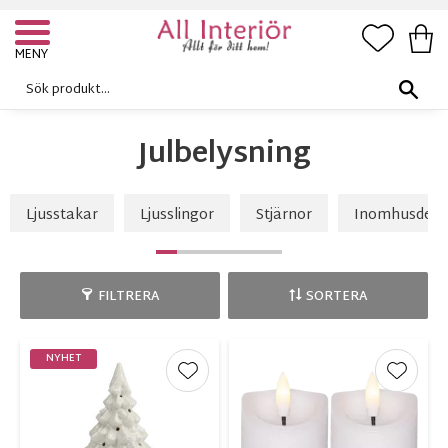
FAVORI
KUN
Meny
Julbelysning
Ljusstakar
Ljusslingor
Stjärnor
Inomhusdeko
FILTRERA
SORTERA
NYHET
Lägg till i favoriter
Lägg ti