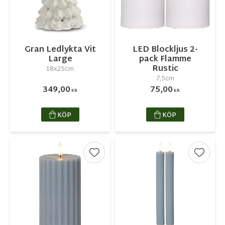
Gran Ledlykta Vit
LED Blockljus 2-
Large
pack Flamme
Rustic
18x25cm
7,5cm
349,00
75,00
KR
KR
KÖP
KÖP
Lägg till i favoriter
Lägg ti