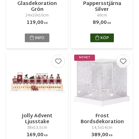
Glasdekoration
Pappersstjärna
Grön
Silver
24x10x10cm
60cm
119,00
89,00
KR
KR
INFO
KÖP
NYHET
Lägg till i favoriter
Lägg ti
Jolly Advent
Frost
Ljusstake
Bordsdekoration
38x13,5cm
14,5x14cm
169,00
389,00
KR
KR