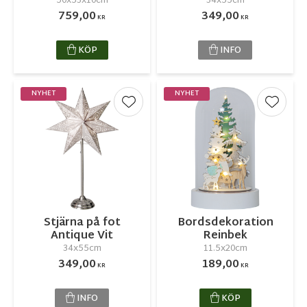
50x53x10cm
34x55cm
759,00
349,00
KR
KR
KÖP
INFO
NYHET
NYHET
Lägg till i favoriter
Lägg ti
Stjärna på fot
Bordsdekoration
Antique Vit
Reinbek
34x55cm
11.5x20cm
349,00
189,00
KR
KR
INFO
KÖP