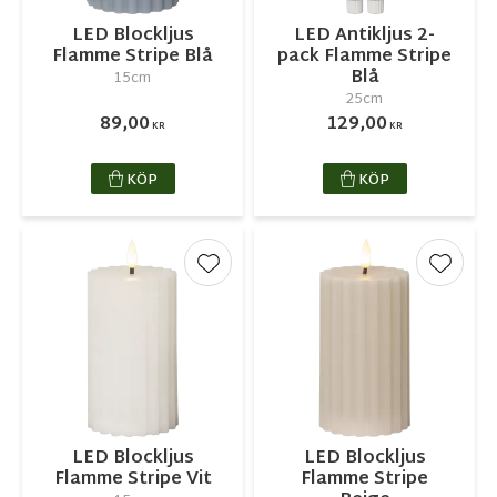
LED Blockljus
LED Antikljus 2-
Flamme Stripe Blå
pack Flamme Stripe
Blå
15cm
25cm
89,00
129,00
KR
KR
KÖP
KÖP
Lägg till i favoriter
Lägg ti
LED Blockljus
LED Blockljus
Flamme Stripe Vit
Flamme Stripe