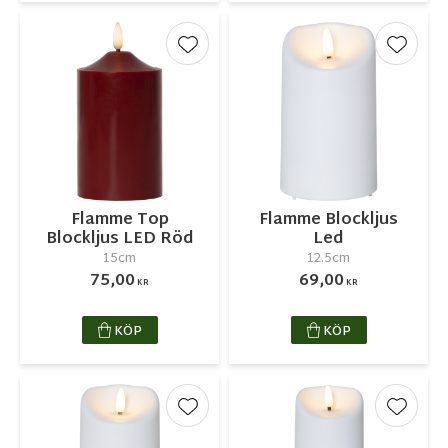
Lägg till i favoriter
Lägg ti
Flamme Top
Flamme Blockljus
Blockljus LED Röd
Led
15cm
12.5cm
75,00
69,00
KR
KR
KÖP
KÖP
Lägg till i favoriter
Lägg ti