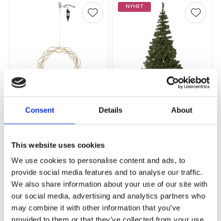
NYHET
Lägg till i favoriter
Lägg ti
Curly Krans
Julgran med LED
Mässing
Ottawa
Consent
Details
About
30cm
210x120cm
289,00
1 995,00
KR
KR
This website uses cookies
INFO
KÖP
We use cookies to personalise content and ads, to
provide social media features and to analyse our traffic.
We also share information about your use of our site with
NYHET
NYHET
Lägg till i favoriter
Lägg ti
our social media, advertising and analytics partners who
may combine it with other information that you’ve
provided to them or that they’ve collected from your use