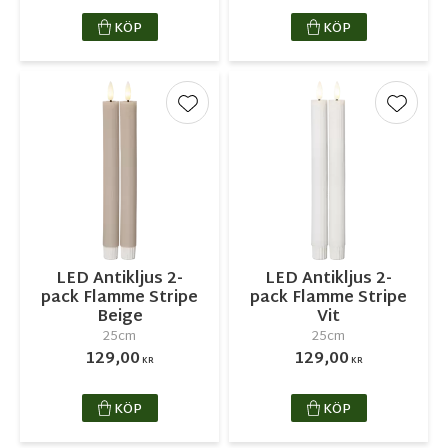
KÖP
KÖP
Lägg till i favoriter
Lägg ti
LED Antikljus 2-
LED Antikljus 2-
pack Flamme Stripe
pack Flamme Stripe
Beige
Vit
25cm
25cm
129,00
129,00
KR
KR
KÖP
KÖP