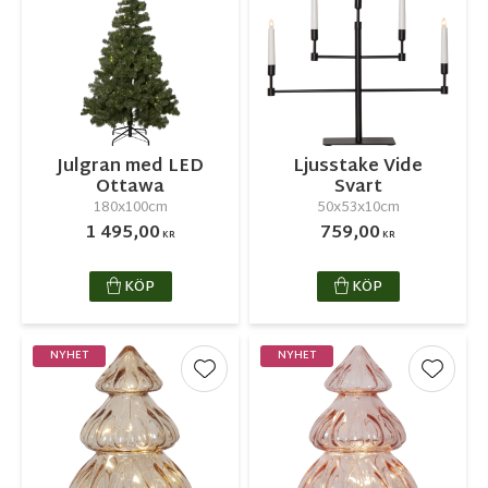
Julgran med LED
Ljusstake Vide
Ottawa
Svart
180x100cm
50x53x10cm
1 495,00
759,00
KR
KR
KÖP
KÖP
NYHET
NYHET
Lägg till i favoriter
Lägg ti