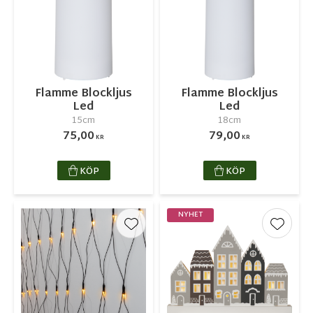
Flamme Blockljus
Flamme Blockljus
Led
Led
15cm
18cm
75,00
79,00
KR
KR
KÖP
KÖP
NYHET
Lägg till i favoriter
Lägg ti