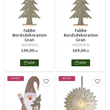
Fabbe
Fabbe
Bordsdekoration
Bordsdekoration
Gran
Gran
36x19x5cm
44x23x5cm
139,00
169,00
KR
KR
KÖP
KÖP
NYHET
NYHET
Lägg till i favoriter
Lägg ti