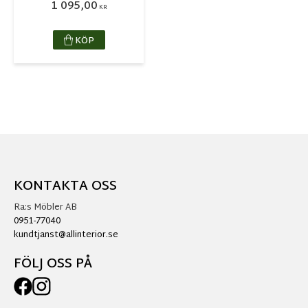
1 095,00
KR
KÖP
KONTAKTA OSS
Ra:s Möbler AB
0951-77040
kundtjanst@allinterior.se
FÖLJ OSS PÅ