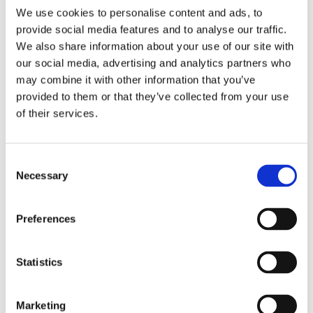
Mått:
H 18,5cm Dia: 15cm
We use cookies to personalise content and ads, to
Sockel:
E14
provide social media features and to analyse our traffic.
Sladdlängd:
350cm
We also share information about your use of our site with
Sladdfärg:
Svart kabel
our social media, advertising and analytics partners who
may combine it with other information that you’ve
Ljuskälla ingår ej.
provided to them or that they’ve collected from your use
of their services.
Visa alla produkter från Cottex
Consent
RELATERADE PRODUKTER
Necessary
Selection
Preferences
Lägg till i favoriter
Lägg till 
Statistics
Marketing