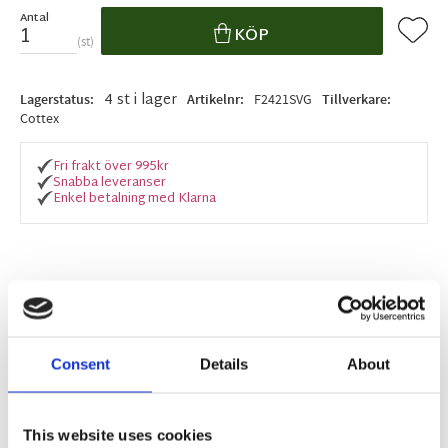
Antal
Lägg ti
KÖP
st
4 st i lager
Lagerstatus
Artikelnr
F2421SVG
Tillverkare
Cottex
Fri frakt över 995kr
Snabba leveranser
Enkel betalning med Klarna
Snygg och stilren fönsterlampa med mattsvart
lamphållare och rökfärgat glas.
3,5 meter lång sladd med stickkontakt.
Consent
Details
About
Färg:
Svart & rök
Material:
Metall & Glas
Watt:
Max 40w
This website uses cookies