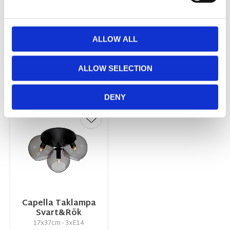
Capella Taklampa
Capella Taklampa
Antik & Amber
Svart&Klar
ALLOW ALL
17x37cm - 3xE14
17x37cm - 3xE14
1 049,00
995,00
KR
KR
ALLOW SELECTION
KÖP
INFO
DENY
Lägg till i favoriter
Capella Taklampa
Svart&Rök
17x37cm - 3xE14