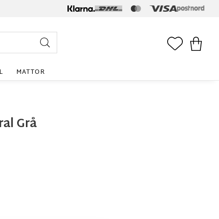
FAVORITE
KUNDV
L
MATTOR
al Grå