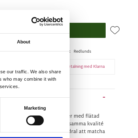
Lägg till i f
KÖP
About
i lager
Artikelnr
26553
Tillverkare
Redlunds
Snabba leveranser
Enkel betalning med Klarna
se our traffic. We also share
ers who may combine it with
 services.
Marketing
dfodral i gråfärgad manchester med flätad
h slät struktur på baksidan i samma kvalité
da nertill. Ett perfekt kuddfodral att matcha