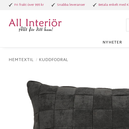
Fri frakt över 995 kr
Snabba leveranser
Betala enkelt med K
NYHETER
HEMTEXTIL
KUDDFODRAL