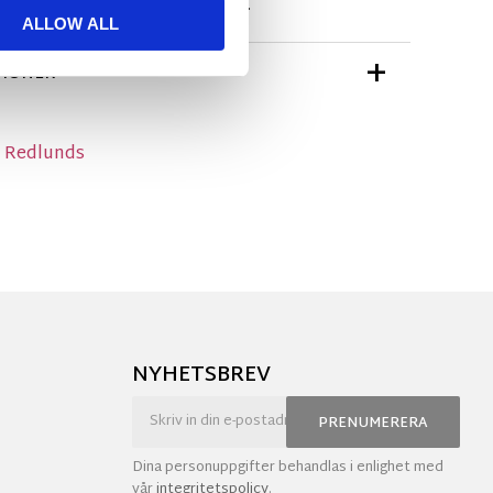
men även vill ha lite struktur.
ALLOW ALL
TIONER
n Redlunds
NYHETSBREV
PRENUMERERA
Dina personuppgifter behandlas i enlighet med
vår
integritetspolicy
.