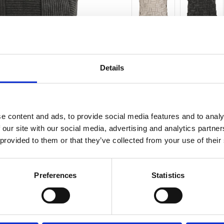
Antal
st
Details
3 st 
Lagerstatus
Fri frakt över 995kr
e content and ads, to provide social media features and to analy
 our site with our social media, advertising and analytics partn
 provided to them or that they’ve collected from your use of their
BESKRIVNING
Preferences
Statistics
Stilrent enfärgat kud
effekt på framsidan oc
och färg. Dold dragkej