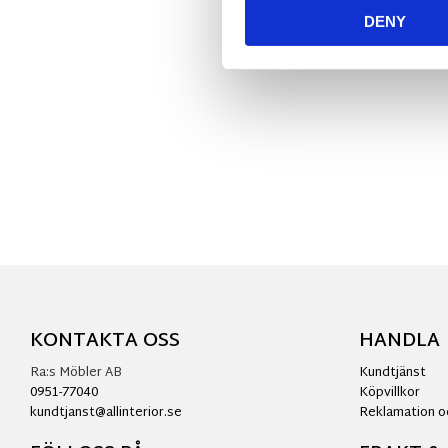
DENY
KONTAKTA OSS
HANDLA
Ra:s Möbler AB
Kundtjänst
0951-77040
Köpvillkor
kundtjanst@allinterior.se
Reklamation o