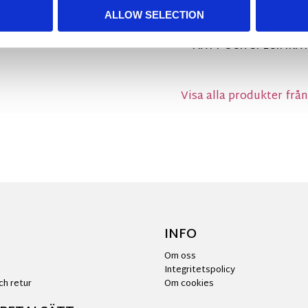
till mönstrade kuddar 
ALLOW SELECTION
MÅTT OCH SPECIFIKA
Visa alla produkter frå
INFO
Om oss
Integritetspolicy
ch retur
Om cookies