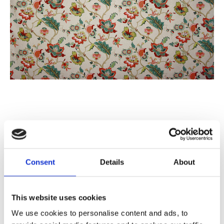
199
KR/M
Consent
Details
About
Antal
Lägg ti
KÖP
m
This website uses cookies
4.5 m i lager
Lagerstatus
Artikelnr
13075-7
Tillverkare
We use cookies to personalise content and ads, to
SVP Textil