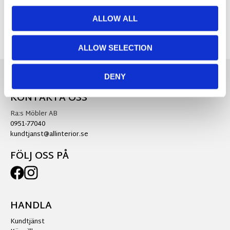
ALLOW ALL
ALLOW SELECTION
DENY
KONTAKTA OSS
Ra:s Möbler AB
0951-77040
kundtjanst@allinterior.se
FÖLJ OSS PÅ
HANDLA
Kundtjänst