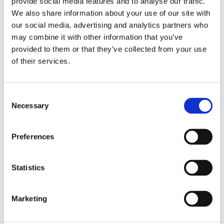
provide social media features and to analyse our traffic.
We also share information about your use of our site with
Fri frakt över 995kr
Snabba leveranser
our social media, advertising and analytics partners who
Enkel betalning med Klarna
may combine it with other information that you’ve
provided to them or that they’ve collected from your use
of their services.
BESKRIVNING
Consent
Necessary
Selection
Snyggt mönstrat gardintyg med en linfärgad
botten och blomrankor i starka glada färger som
livet upp varje hem. Passar sig både som gardin
Preferences
och draperi.
Statistics
MÅTT OCH SPECIFIKATIONER
Marketing
Visa alla produkter från SVP Textil