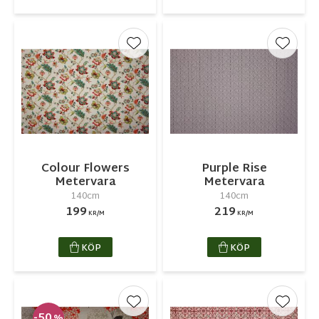
Lägg till i favoriter
Lägg ti
Colour Flowers
Purple Rise
Metervara
Metervara
140cm
140cm
199
219
KR/M
KR/M
KÖP
KÖP
Lägg till i favoriter
Lägg ti
50
%