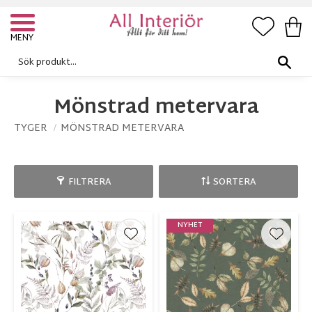
FAVORI
KUN
Meny
Mönstrad metervara
TYGER
MÖNSTRAD METERVARA
FILTRERA
SORTERA
NYHET
Lägg till i favoriter
Lägg ti