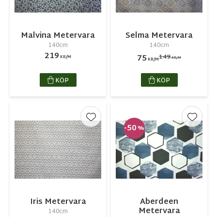
Malvina Metervara
Selma Metervara
140cm
140cm
219
149
75
KR/M
KR/M
KR/M
KÖP
KÖP
Lägg till i favoriter
Lägg ti
50
%
Iris Metervara
Aberdeen
Metervara
140cm