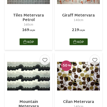
Tiles Metervara
Giraff Metervara
Petrol
140cm
160cm
169
219
KR/M
KR/M
KÖP
KÖP
Lägg till i favoriter
Lägg ti
50
%
Mountain
Cilan Metervara
Metervara
140cm