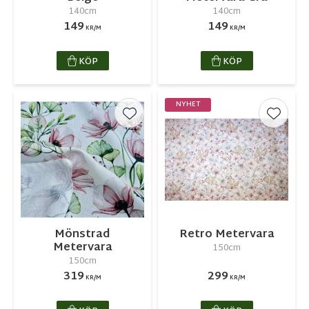
140cm
140cm
149
149
KR/M
KR/M
KÖP
KÖP
NYHET
Lägg till i favoriter
Lägg ti
Mönstrad
Retro Metervara
Metervara
150cm
150cm
319
299
KR/M
KR/M