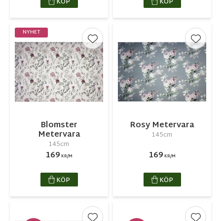
KÖP
KÖP
NYHET
Lägg till i favoriter
Lägg ti
Blomster
Rosy Metervara
Metervara
145cm
145cm
169
169
KR/M
KR/M
KÖP
KÖP