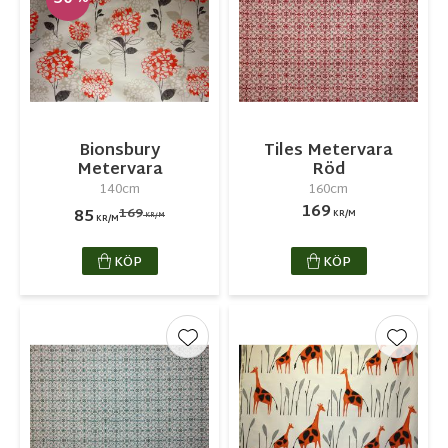
Bionsbury
Tiles Metervara
Metervara
Röd
140cm
160cm
169
169
85
KR/M
KR/M
KR/M
KÖP
KÖP
Lägg till i favoriter
Lägg ti