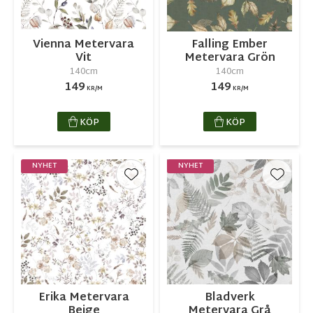
Vienna Metervara
Falling Ember
Vit
Metervara Grön
140cm
140cm
149
149
KR/M
KR/M
KÖP
KÖP
NYHET
NYHET
Lägg till i favoriter
Lägg ti
Erika Metervara
Bladverk
Beige
Metervara Grå