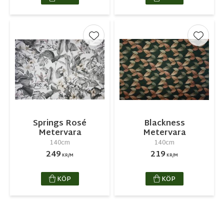
Lägg till i favoriter
Lägg ti
Springs Rosé
Blackness
Metervara
Metervara
140cm
140cm
249
219
KR/M
KR/M
KÖP
KÖP