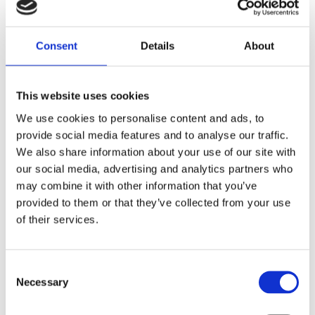
Consent
Details
About
This website uses cookies
Flower Metervara
Purple Rose
Metervara
We use cookies to personalise content and ads, to
140cm
140cm
provide social media features and to analyse our traffic.
239
119
60
We also share information about your use of our site with
KR/M
KR/M
KR/M
our social media, advertising and analytics partners who
KÖP
KÖP
may combine it with other information that you’ve
provided to them or that they’ve collected from your use
of their services.
Lägg till i favoriter
Lägg ti
50
%
Consent
Necessary
Selection