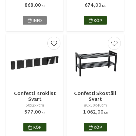
868,00
674,00
KR
KR
INFO
KÖP
Lägg till i favoriter
Lägg till 
Confetti Kroklist
Confetti Skoställ
Svart
Svart
50x2x7cm
80x30x40cm
577,00
1 062,00
KR
KR
KÖP
KÖP