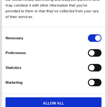
may combine it with other information that you’ve
provided to them or that they’ve collected from your use
of their services.
Confetti Bänk
Confetti Bänk
Consent
Svart - Ljusgrå
Svart - Svart
Necessary
Selection
106x35x45cm
70x35x45cm
5 815,00
3 875,00
KR
KR
Preferences
KÖP
KÖP
Statistics
Lägg till i favoriter
Lägg till 
Marketing
ALLOW ALL