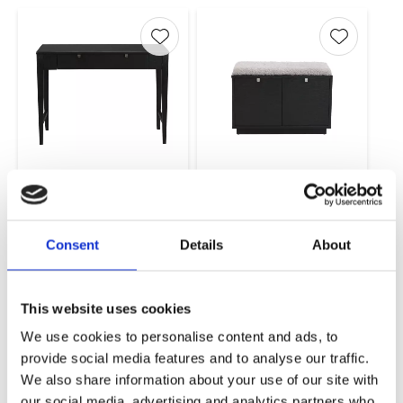
Lägg till i favoriter
Lägg till 
Confetti
Confetti Bänk
Avlastningsbord
Svart - Ljusgrå
Svart
70x35x45cm
100x40cm
Consent
Details
About
4 360,00
3 875,00
KR
KR
INFO
KÖP
This website uses cookies
We use cookies to personalise content and ads, to
provide social media features and to analyse our traffic.
Lägg till i favoriter
Lägg till 
We also share information about your use of our site with
our social media, advertising and analytics partners who