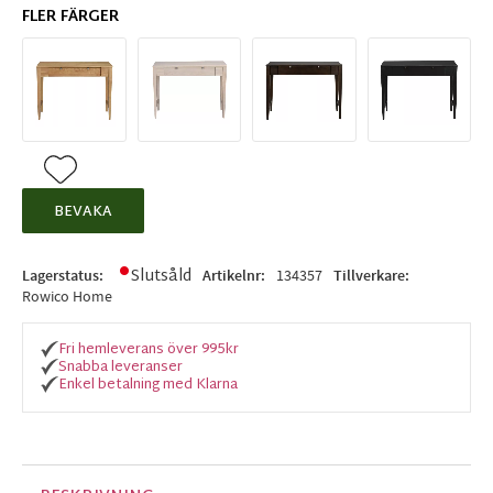
FLER FÄRGER
Lägg till i favoriter
BEVAKA
Slutsåld
Lagerstatus
Artikelnr
134357
Tillverkare
Rowico Home
Fri hemleverans över 995kr
Snabba leveranser
Enkel betalning med Klarna