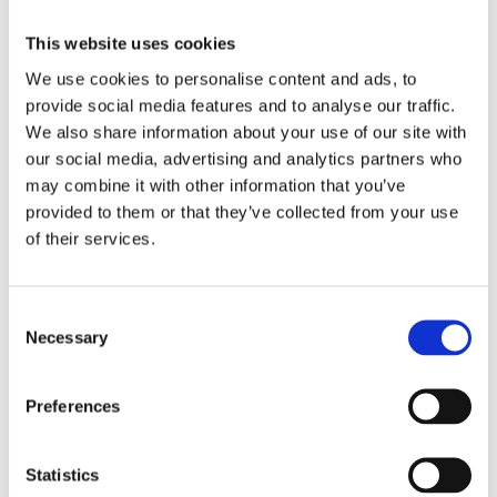
Antal
Lägg ti
KÖP
This website uses cookies
st
We use cookies to personalise content and ads, to
provide social media features and to analyse our traffic.
1 st i lager
Lagerstatus
Artikelnr
220332-255-40
Tillverkare
We also share information about your use of our site with
Fondaco
our social media, advertising and analytics partners who
Fri frakt över 995kr
may combine it with other information that you’ve
Snabba leveranser
provided to them or that they’ve collected from your use
Enkel betalning med Klarna
of their services.
Consent
BESKRIVNING
Necessary
Selection
Vacker julig multibandskappa i en härlig
Preferences
bomullskvalitet. Kappan har en snygg
linfärgad bottenfärg och ett stämningsfullt
Statistics
julmönster med vackra blommor och fåglar i fina