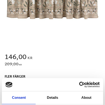
Nedsatt pris:
146,00
KR
Ordinarie pris:
209,00
KR
FLER FÄRGER
Consent
Details
About