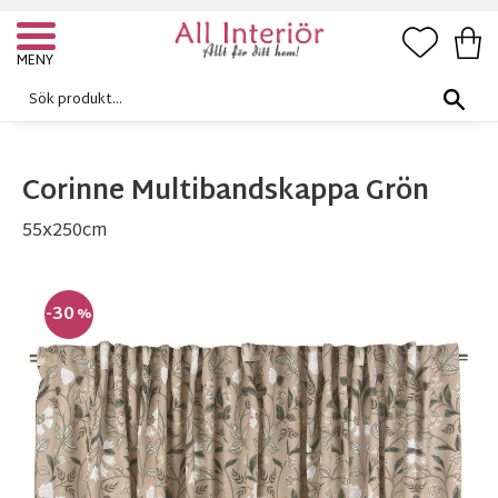
FAVORI
KUN
Meny
Corinne Multibandskappa Grön
55x250cm
30
%