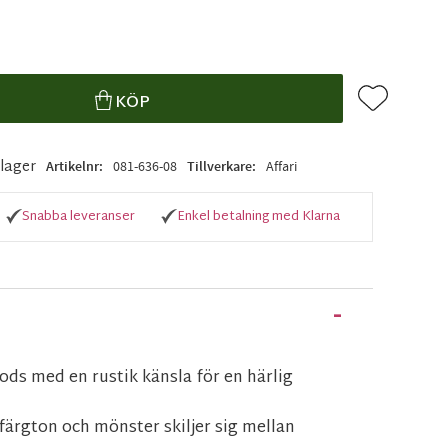
Lägg till i f
KÖP
i lager
Artikelnr
081-636-08
Tillverkare
Affari
Snabba leveranser
Enkel betalning med Klarna
gods med en rustik känsla för en härlig
 färgton och mönster skiljer sig mellan