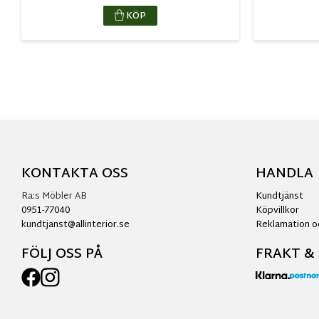
KÖP
KONTAKTA OSS
HANDLA
Ra:s Möbler AB
Kundtjänst
0951-77040
Köpvillkor
kundtjanst@allinterior.se
Reklamation o
FÖLJ OSS PÅ
FRAKT &