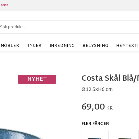
larna
MÖBLER
TYGER
INREDNING
BELYSNING
HEMTEXTI
Costa Skål Blå/
NYHET
Ø12.5xH6 cm
69,00
KR
FLER FÄRGER