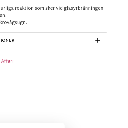
turliga reaktion som sker vid glasyrbränningen
en.
ikrovågsugn.
TIONER
 Affari