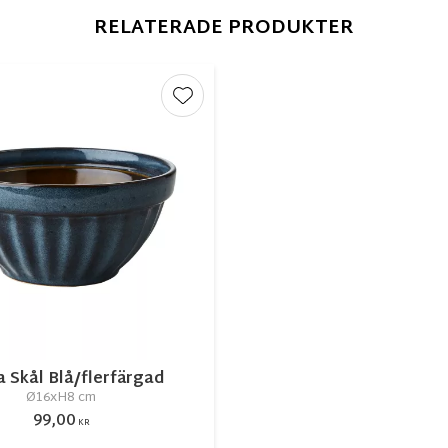
RELATERADE PRODUKTER
r
Lägg till i favoriter
 Skål Blå/flerfärgad
Ø16xH8 cm
99,00
KR