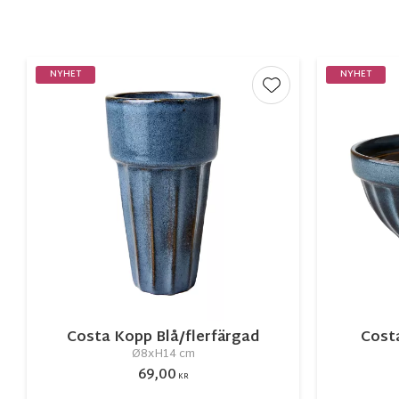
NYHET
NYHET
Lägg till i favorite
Costa Kopp Blå/flerfärgad
Costa
Ø8xH14 cm
69,00
KR