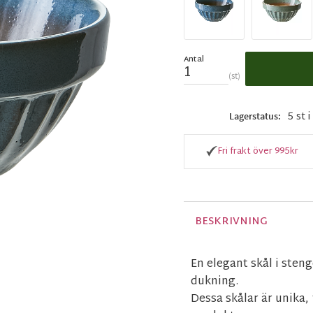
Antal
st
5 st 
Lagerstatus
Fri frakt över 995kr
BESKRIVNING
En elegant skål i sten
dukning.
Dessa skålar är unika,