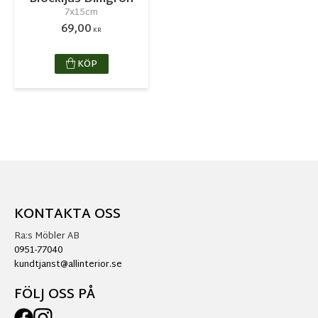
7x15cm
69,00
KR
KÖP
KONTAKTA OSS
Ra:s Möbler AB
0951-77040
kundtjanst@allinterior.se
FÖLJ OSS PÅ