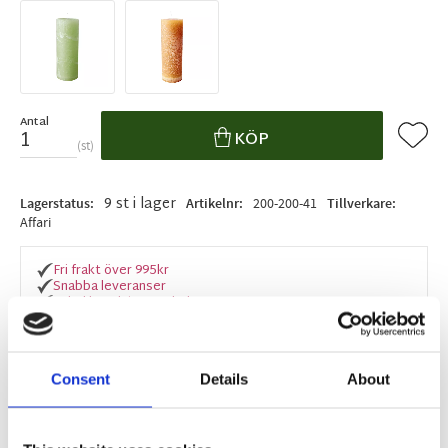
Antal
Lägg ti
KÖP
st
9 st i lager
Lagerstatus
Artikelnr
200-200-41
Tillverkare
Affari
Fri frakt över 995kr
Snabba leveranser
Enkel betalning med Klarna
Consent
Details
About
BESKRIVNING