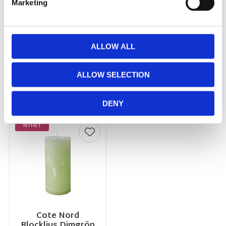
Marketing
Cote Nord
Cote Nord
Blockljus Dimrosa
Blockljus Ocra
ALLOW ALL
7x15cm
7x15cm
69,00
69,00
KR
KR
ALLOW SELECTION
INFO
KÖP
DENY
NYHET
Lägg till i favoriter
Cote Nord
Blockljus Dimgrön