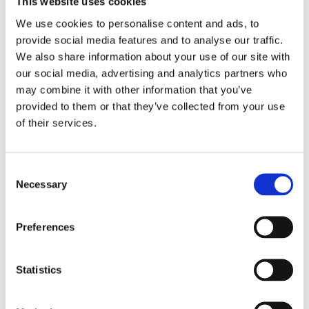
This website uses cookies
Stilrent handgjort blockljus i en snygg ockra
We use cookies to personalise content and ads, to
färg i genomfärgad paraffin.
provide social media features and to analyse our traffic.
Passar perfekt i din favoritlykta.
We also share information about your use of our site with
Detta ljuset har en brinntid på ca 70h.
our social media, advertising and analytics partners who
may combine it with other information that you’ve
MÅTT OCH SPECIFIKATIONER
provided to them or that they’ve collected from your use
of their services.
Visa alla produkter från Affari
Consent
Necessary
Selection
RELATERADE PRODUKTER
Preferences
NYHET
NYHET
Lägg till i favoriter
Lägg till 
Statistics